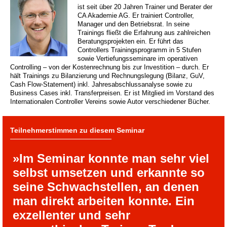
ist seit über 20 Jahren Trainer und Berater der
CA Akademie AG. Er trainiert Controller,
Manager und den Betriebsrat. In seine
Trainings fließt die Erfahrung aus zahlreichen
Beratungsprojekten ein. Er führt das
Controllers Trainingsprogramm in 5 Stufen
sowie Vertiefungsseminare im operativen
Controlling – von der Kostenrechnung bis zur Investition – durch. Er
hält Trainings zu Bilanzierung und Rechnungslegung (Bilanz, GuV,
Cash Flow-Statement) inkl. Jahresabschlussanalyse sowie zu
Business Cases inkl. Transferpreisen. Er ist Mitglied im Vorstand des
Internationalen Controller Vereins sowie Autor verschiedener Bücher.
Teilnehmerstimmen zu diesem Seminar
»Im Seminar konnte man sehr viel
selbst umsetzen und erkannte so
seine Schwachstellen, an denen
man direkt arbeiten konnte. Ein
exzellenter und sehr