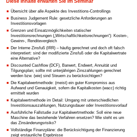
Diese Inhalte erwarten Sie im Seminar
Übersicht über alle Aspekte des Investitions-Controllings
Business Judgement Rule: gesetzliche Anforderungen an
Investitionsvorlagen
Grenzen und Einsatzmöglichkeiten statischer
Investitionsrechnungen („Wirtschaftlichkeitsrechnungen“): Kosten-,
Gewinn-, Renditevergleich
Der Interne Zinsfuß (IRR) – häufig gerechnet und doch oft falsch
interpretiert: sind der modifizierte Zinsfuß oder die Kapitalwertrate
eine Alternative?
Discounted Cashflow (DCF), Barwert, Endwert, Annuität und
Tilgungsplan; sollte mit unterjährigen Zinszahlungen gerechnet
werden bzw. (wie) sind Steuern zu berücksichtigen?
Die Kapitalwertmethode: (meist) ein guter Kompromiss aus
Aufwand und Genauigkeit, sofern die Kapitalkosten (wacc) richtig
ermittelt wurden
Kapitalwertmethode im Detail: Umgang mit unterschiedlichen
Investitionsauszahlungen, Nutzungsdauer oder Investitionsvorlauf
Ausführliche Fallstudie zur Kapitalwertmethode: Soll eine neue
Maschine das bestehende Verfahren ersetzen? Wie steht es um
das Zinsänderungsrisiko?
Vollständige Finanzpläne: die Berücksichtigung der Finanzierung
zeigt erstaunliche Ergebnisse