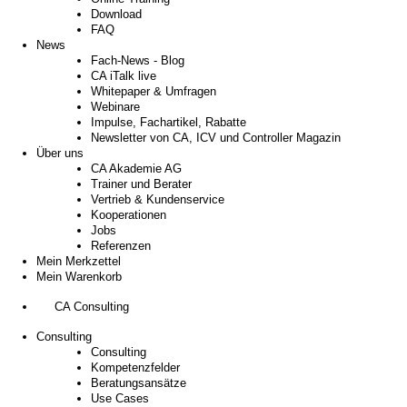
Download
FAQ
News
Fach-News - Blog
CA iTalk live
Whitepaper & Umfragen
Webinare
Impulse, Fachartikel, Rabatte
Newsletter von CA, ICV und Controller Magazin
Über uns
CA Akademie AG
Trainer und Berater
Vertrieb & Kundenservice
Kooperationen
Jobs
Referenzen
Mein Merkzettel
Mein Warenkorb
CA Consulting
Consulting
Consulting
Kompetenzfelder
Beratungsansätze
Use Cases