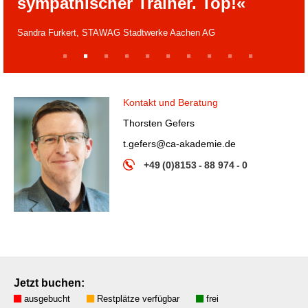
sympathischer Trainer. Top!«
Sandra Furkert, STAWAG Stadtwerke Aachen AG
1
2
3
4
5
6
7
8
9
10
Kontakt und Beratung
Thorsten Gefers
t.gefers@ca-akademie.de
+49 (0)8153 - 88 974 - 0
Jetzt buchen:
ausgebucht
Restplätze verfügbar
frei