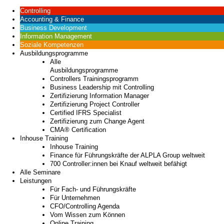
Controlling
Accounting & Finance
Business Development
Information Management
Soziale Kompetenzen
Ausbildungsprogramme
Alle
Ausbildungsprogramme
Controllers Trainingsprogramm
Business Leadership mit Controlling
Zertifizierung Information Manager
Zertifizierung Project Controller
Certified IFRS Specialist
Zertifizierung zum Change Agent
CMA® Certification
Inhouse Training
Inhouse Training
Finance für Führungskräfte der ALPLA Group weltweit
700 Controller:innen bei Knauf weltweit befähigt
Alle Seminare
Leistungen
Für Fach- und Führungskräfte
Für Unternehmen
CFO/Controlling Agenda
Vom Wissen zum Können
Online Training