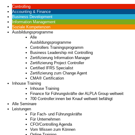
Controlling
Accounting & Finance
Business Development
Information Management
Soziale Kompetenzen
Ausbildungsprogramme
Alle
Ausbildungsprogramme
Controllers Trainingsprogramm
Business Leadership mit Controlling
Zertifizierung Information Manager
Zertifizierung Project Controller
Certified IFRS Specialist
Zertifizierung zum Change Agent
CMA® Certification
Inhouse Training
Inhouse Training
Finance für Führungskräfte der ALPLA Group weltweit
700 Controller:innen bei Knauf weltweit befähigt
Alle Seminare
Leistungen
Für Fach- und Führungskräfte
Für Unternehmen
CFO/Controlling Agenda
Vom Wissen zum Können
Online Training