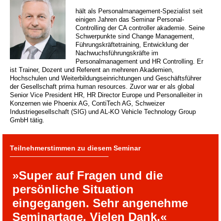
hält als Personalmanagement-Spezialist seit
einigen Jahren das Seminar Personal-
Controlling der CA controller akademie. Seine
Schwerpunkte sind Change Management,
Führungskräftetraining, Entwicklung der
Nachwuchsführungskräfte im
Personalmanagement und HR Controlling. Er
ist Trainer, Dozent und Referent an mehreren Akademien,
Hochschulen und Weiterbildungseinrichtungen und Geschäftsführer
der Gesellschaft prima human resources. Zuvor war er als global
Senior Vice President HR, HR Director Europe und Personalleiter in
Konzernen wie Phoenix AG, ContiTech AG, Schweizer
Industriegesellschaft (SIG) und AL-KO Vehicle Technology Group
GmbH tätig.
Teilnehmerstimmen zu diesem Seminar
»Super auf Fragen und die
persönliche Situation
eingegangen. Sehr angenehme
Seminartage. Vielen Dank.«