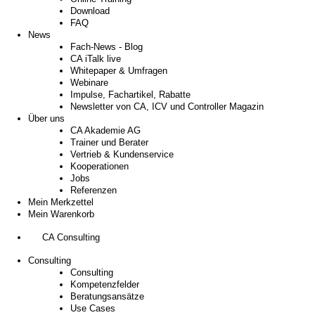
Download
FAQ
News
Fach-News - Blog
CA iTalk live
Whitepaper & Umfragen
Webinare
Impulse, Fachartikel, Rabatte
Newsletter von CA, ICV und Controller Magazin
Über uns
CA Akademie AG
Trainer und Berater
Vertrieb & Kundenservice
Kooperationen
Jobs
Referenzen
Mein Merkzettel
Mein Warenkorb
CA Consulting
Consulting
Consulting
Kompetenzfelder
Beratungsansätze
Use Cases