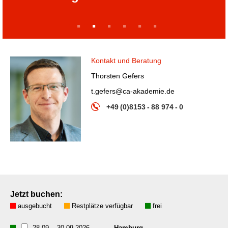
1
2
3
4
5
6
Kontakt und Beratung
Thorsten Gefers
t.gefers@ca-akademie.de
+49 (0)8153 - 88 974 - 0
Jetzt buchen:
ausgebucht
Restplätze verfügbar
frei
28.09.
-
30.09.2026
Hamburg