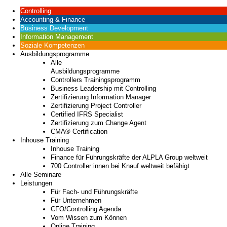
Controlling
Accounting & Finance
Business Development
Information Management
Soziale Kompetenzen
Ausbildungsprogramme
Alle
Ausbildungsprogramme
Controllers Trainingsprogramm
Business Leadership mit Controlling
Zertifizierung Information Manager
Zertifizierung Project Controller
Certified IFRS Specialist
Zertifizierung zum Change Agent
CMA® Certification
Inhouse Training
Inhouse Training
Finance für Führungskräfte der ALPLA Group weltweit
700 Controller:innen bei Knauf weltweit befähigt
Alle Seminare
Leistungen
Für Fach- und Führungskräfte
Für Unternehmen
CFO/Controlling Agenda
Vom Wissen zum Können
Online Training