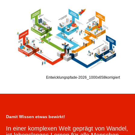
Entwicklungspfade-2026_1000x658korrigiert
Damit Wissen etwas bewirkt!
In einer komplexen Welt geprägt von Wandel,