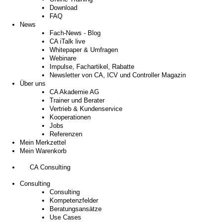
Download
FAQ
News
Fach-News - Blog
CA iTalk live
Whitepaper & Umfragen
Webinare
Impulse, Fachartikel, Rabatte
Newsletter von CA, ICV und Controller Magazin
Über uns
CA Akademie AG
Trainer und Berater
Vertrieb & Kundenservice
Kooperationen
Jobs
Referenzen
Mein Merkzettel
Mein Warenkorb
CA Consulting
Consulting
Consulting
Kompetenzfelder
Beratungsansätze
Use Cases