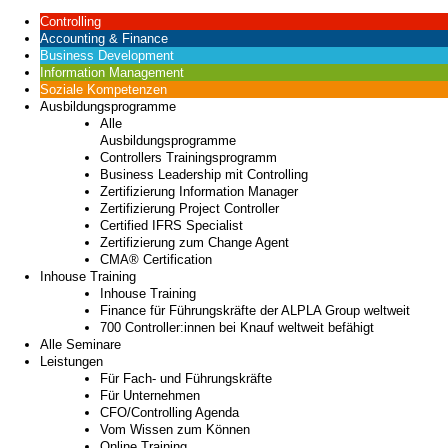
Controlling
Accounting & Finance
Business Development
Information Management
Soziale Kompetenzen
Ausbildungsprogramme
Alle
Ausbildungsprogramme
Controllers Trainingsprogramm
Business Leadership mit Controlling
Zertifizierung Information Manager
Zertifizierung Project Controller
Certified IFRS Specialist
Zertifizierung zum Change Agent
CMA® Certification
Inhouse Training
Inhouse Training
Finance für Führungskräfte der ALPLA Group weltweit
700 Controller:innen bei Knauf weltweit befähigt
Alle Seminare
Leistungen
Für Fach- und Führungskräfte
Für Unternehmen
CFO/Controlling Agenda
Vom Wissen zum Können
Online Training