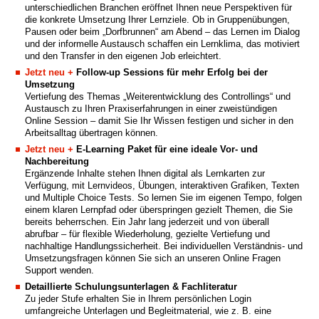
unterschiedlichen Branchen eröffnet Ihnen neue Perspektiven für
die konkrete Umsetzung Ihrer Lernziele. Ob in Gruppenübungen,
Pausen oder beim „Dorfbrunnen“ am Abend – das Lernen im Dialog
und der informelle Austausch schaffen ein Lernklima, das motiviert
und den Transfer in den eigenen Job erleichtert.
Jetzt neu +
Follow-up Sessions für mehr Erfolg bei der
Umsetzung
Vertiefung des Themas „Weiterentwicklung des Controllings“ und
Austausch zu Ihren Praxiserfahrungen in einer zweistündigen
Online Session – damit Sie Ihr Wissen festigen und sicher in den
Arbeitsalltag übertragen können.
Jetzt neu +
E-Learning Paket für eine ideale Vor- und
Nachbereitung
Ergänzende Inhalte stehen Ihnen digital als Lernkarten zur
Verfügung, mit Lernvideos, Übungen, interaktiven Grafiken, Texten
und Multiple Choice Tests. So lernen Sie im eigenen Tempo, folgen
einem klaren Lernpfad oder überspringen gezielt Themen, die Sie
bereits beherrschen. Ein Jahr lang jederzeit und von überall
abrufbar – für flexible Wiederholung, gezielte Vertiefung und
nachhaltige Handlungssicherheit. Bei individuellen Verständnis- und
Umsetzungsfragen können Sie sich an unseren Online Fragen
Support wenden.
Detaillierte Schulungsunterlagen & Fachliteratur
Zu jeder Stufe erhalten Sie in Ihrem persönlichen Login
umfangreiche Unterlagen und Begleitmaterial, wie z. B. eine