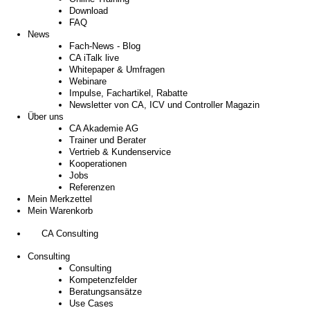
Download
FAQ
News
Fach-News - Blog
CA iTalk live
Whitepaper & Umfragen
Webinare
Impulse, Fachartikel, Rabatte
Newsletter von CA, ICV und Controller Magazin
Über uns
CA Akademie AG
Trainer und Berater
Vertrieb & Kundenservice
Kooperationen
Jobs
Referenzen
Mein Merkzettel
Mein Warenkorb
CA Consulting
Consulting
Consulting
Kompetenzfelder
Beratungsansätze
Use Cases