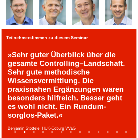
Teilnehmerstimmen zu diesem Seminar
»Sehr guter Überblick über die
gesamte Controlling–Landschaft.
Sehr gute methodische
Wissensvermittlung. Die
praxisnahen Ergänzungen waren
besonders hilfreich. Besser geht
es wohl nicht. Ein Rundum-
sorglos-Paket.«
Benjamin Stottele, HUK-Coburg VVaG
1
2
3
4
5
6
7
8
9
10
11
12
13