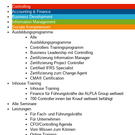
Controlling
Accounting & Finance
Business Development
Information Management
Soziale Kompetenzen
Ausbildungsprogramme
Alle
Ausbildungsprogramme
Controllers Trainingsprogramm
Business Leadership mit Controlling
Zertifizierung Information Manager
Zertifizierung Project Controller
Certified IFRS Specialist
Zertifizierung zum Change Agent
CMA® Certification
Inhouse Training
Inhouse Training
Finance für Führungskräfte der ALPLA Group weltweit
700 Controller:innen bei Knauf weltweit befähigt
Alle Seminare
Leistungen
Für Fach- und Führungskräfte
Für Unternehmen
CFO/Controlling Agenda
Vom Wissen zum Können
Online Training