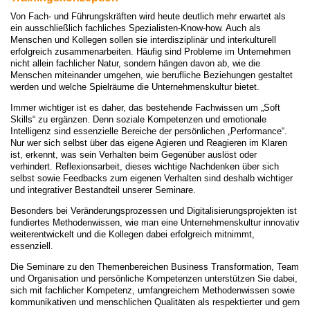
Von Fach- und Führungskräften wird heute deutlich mehr erwartet als
ein ausschließlich fachliches Spezialisten-Know-how. Auch als
Menschen und Kollegen sollen sie interdis­ziplinär und interkulturell
erfolgreich zusammenarbeiten. Häufig sind Probleme im Unternehmen
nicht allein fachlicher Natur, sondern hängen davon ab, wie die
Menschen miteinander umgehen, wie berufliche Beziehungen gestaltet
werden und welche Spielräume die Unternehmenskultur bietet.
Immer wichtiger ist es daher, das bestehende Fachwissen um „Soft
Skills“ zu ergänzen. Denn soziale Kompetenzen und emotionale
Intelligenz sind essenzielle Bereiche der persönlichen „Performance“.
Nur wer sich selbst über das eigene Agieren und Reagieren im Klaren
ist, erkennt, was sein Verhalten beim Gegen­über auslöst oder
verhindert. Reflexionsarbeit, dieses wichtige Nachdenken über sich
selbst sowie Feedbacks zum eigenen Verhalten sind deshalb wichtiger
und integrativer Bestandteil unserer Seminare.
Besonders bei Veränderungsprozessen und Digitalisierungsprojekten ist
fundiertes Methodenwissen, wie man eine Unternehmenskultur innovativ
weiterentwickelt und die Kollegen dabei erfolgreich mitnimmt,
essenziell.
Die Seminare zu den Themenbereichen Business Transformation, Team
und ­Organisation und persönliche Kompetenzen unterstützen Sie dabei,
sich mit fachlicher Kompetenz, umfangreichem Methodenwissen sowie
kommunikativen und menschlichen Qualitäten als respektierter und gern