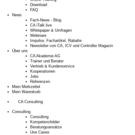
Download
FAQ
News
Fach-News - Blog
CA iTalk live
Whitepaper & Umfragen
Webinare
Impulse, Fachartikel, Rabatte
Newsletter von CA, ICV und Controller Magazin
Über uns
CA Akademie AG
Trainer und Berater
Vertrieb & Kundenservice
Kooperationen
Jobs
Referenzen
Mein Merkzettel
Mein Warenkorb
CA Consulting
Consulting
Consulting
Kompetenzfelder
Beratungsansätze
Use Cases