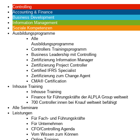
Controlling
Accounting & Finance
Business Development
Information Management
Soziale Kompetenzen
Ausbildungsprogramme
Alle
Ausbildungsprogramme
Controllers Trainingsprogramm
Business Leadership mit Controlling
Zertifizierung Information Manager
Zertifizierung Project Controller
Certified IFRS Specialist
Zertifizierung zum Change Agent
CMA® Certification
Inhouse Training
Inhouse Training
Finance für Führungskräfte der ALPLA Group weltweit
700 Controller:innen bei Knauf weltweit befähigt
Alle Seminare
Leistungen
Für Fach- und Führungskräfte
Für Unternehmen
CFO/Controlling Agenda
Vom Wissen zum Können
Online Training