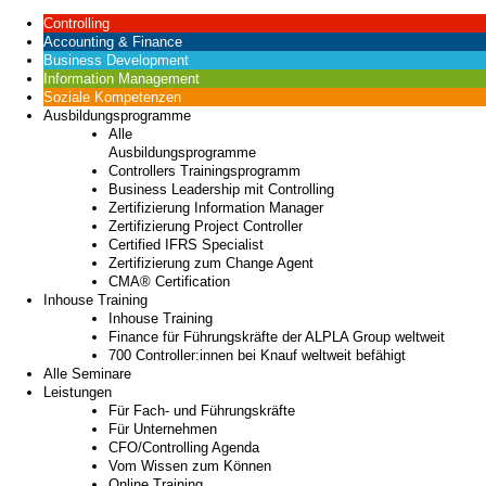
Controlling
Accounting & Finance
Business Development
Information Management
Soziale Kompetenzen
Ausbildungsprogramme
Alle
Ausbildungsprogramme
Controllers Trainingsprogramm
Business Leadership mit Controlling
Zertifizierung Information Manager
Zertifizierung Project Controller
Certified IFRS Specialist
Zertifizierung zum Change Agent
CMA® Certification
Inhouse Training
Inhouse Training
Finance für Führungskräfte der ALPLA Group weltweit
700 Controller:innen bei Knauf weltweit befähigt
Alle Seminare
Leistungen
Für Fach- und Führungskräfte
Für Unternehmen
CFO/Controlling Agenda
Vom Wissen zum Können
Online Training