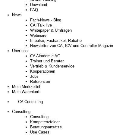
Download
FAQ
News
Fach-News - Blog
CA iTalk live
Whitepaper & Umfragen
Webinare
Impulse, Fachartikel, Rabatte
Newsletter von CA, ICV und Controller Magazin
Über uns
CA Akademie AG
Trainer und Berater
Vertrieb & Kundenservice
Kooperationen
Jobs
Referenzen
Mein Merkzettel
Mein Warenkorb
CA Consulting
Consulting
Consulting
Kompetenzfelder
Beratungsansätze
Use Cases