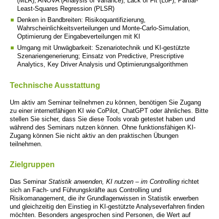
(MLR), ANOVA (Analysis of Variance), Lack of Fit (LoF), Partial-
Least-Squares Regression (PLSR)
Denken in Bandbreiten: Risikoquantifizierung,
Wahrscheinlichkeitsverteilungen und Monte-Carlo-Simulation,
Optimierung der Eingabeverteilungen mit KI
Umgang mit Unwägbarkeit: Szenariotechnik und KI-gestützte
Szenariengenerierung; Einsatz von Predictive, Prescriptive
Analytics, Key Driver Analysis und Optimierungsalgorithmen
Technische Ausstattung
Um aktiv am Seminar teilnehmen zu können, benötigen Sie Zugang
zu einer internetfähigen KI wie CoPilot, ChatGPT oder ähnliches. Bitte
stellen Sie sicher, dass Sie diese Tools vorab getestet haben und
während des Seminars nutzen können. Ohne funktionsfähigen KI-
Zugang können Sie nicht aktiv an den praktischen Übungen
teilnehmen.
Zielgruppen
Das Seminar
Statistik anwenden, KI nutzen – im Controlling
richtet
sich an Fach- und Führungskräfte aus Controlling und
Risikomanagement, die ihr Grundlagenwissen in Statistik erwerben
und gleichzeitig den Einstieg in KI-gestützte Analyseverfahren finden
möchten. Besonders angesprochen sind Personen, die Wert auf