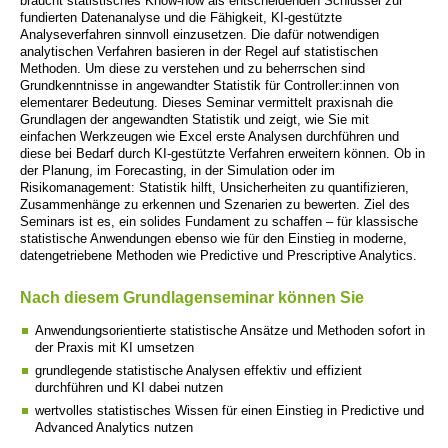
braucht statistisches Know-how als entscheidenden Schlüssel zur
fundierten Datenanalyse und die Fähigkeit, KI-gestützte
Analyseverfahren sinnvoll einzusetzen. Die dafür notwendigen
analytischen Verfahren basieren in der Regel auf statistischen
Methoden. Um diese zu verstehen und zu beherrschen sind
Grundkenntnisse in angewandter Statistik für Controller:innen von
elementarer Bedeutung. Dieses Seminar vermittelt praxisnah die
Grundlagen der angewandten Statistik und zeigt, wie Sie mit
einfachen Werkzeugen wie Excel erste Analysen durchführen und
diese bei Bedarf durch KI-gestützte Verfahren erweitern können. Ob in
der Planung, im Forecasting, in der Simulation oder im
Risikomanagement: Statistik hilft, Unsicherheiten zu quantifizieren,
Zusammenhänge zu erkennen und Szenarien zu bewerten. Ziel des
Seminars ist es, ein solides Fundament zu schaffen – für klassische
statistische Anwendungen ebenso wie für den Einstieg in moderne,
datengetriebene Methoden wie Predictive und Prescriptive Analytics.
Nach diesem Grundlagenseminar können Sie
Anwendungsorientierte statistische Ansätze und Methoden sofort in
der Praxis mit KI umsetzen
grundlegende statistische Analysen effektiv und effizient
durchführen und KI dabei nutzen
wertvolles statistisches Wissen für einen Einstieg in Predictive und
Advanced Analytics nutzen