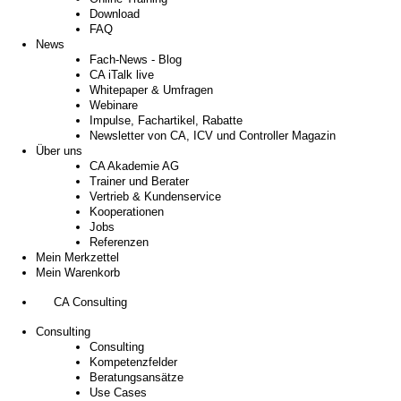
Download
FAQ
News
Fach-News - Blog
CA iTalk live
Whitepaper & Umfragen
Webinare
Impulse, Fachartikel, Rabatte
Newsletter von CA, ICV und Controller Magazin
Über uns
CA Akademie AG
Trainer und Berater
Vertrieb & Kundenservice
Kooperationen
Jobs
Referenzen
Mein Merkzettel
Mein Warenkorb
CA Consulting
Consulting
Consulting
Kompetenzfelder
Beratungsansätze
Use Cases