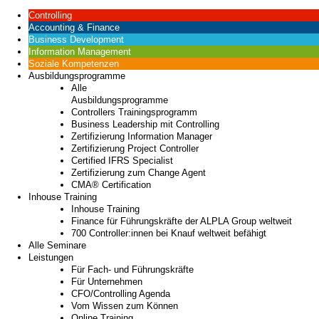
Controlling
Accounting & Finance
Business Development
Information Management
Soziale Kompetenzen
Ausbildungsprogramme
Alle
Ausbildungsprogramme
Controllers Trainingsprogramm
Business Leadership mit Controlling
Zertifizierung Information Manager
Zertifizierung Project Controller
Certified IFRS Specialist
Zertifizierung zum Change Agent
CMA® Certification
Inhouse Training
Inhouse Training
Finance für Führungskräfte der ALPLA Group weltweit
700 Controller:innen bei Knauf weltweit befähigt
Alle Seminare
Leistungen
Für Fach- und Führungskräfte
Für Unternehmen
CFO/Controlling Agenda
Vom Wissen zum Können
Online Training