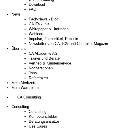
Download
FAQ
News
Fach-News - Blog
CA iTalk live
Whitepaper & Umfragen
Webinare
Impulse, Fachartikel, Rabatte
Newsletter von CA, ICV und Controller Magazin
Über uns
CA Akademie AG
Trainer und Berater
Vertrieb & Kundenservice
Kooperationen
Jobs
Referenzen
Mein Merkzettel
Mein Warenkorb
CA Consulting
Consulting
Consulting
Kompetenzfelder
Beratungsansätze
Use Cases