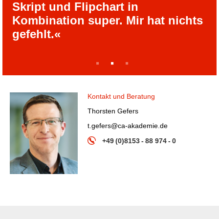
Skript und Flipchart in
Kombination super. Mir hat nichts
gefehlt.«
1
2
3
Kontakt und Beratung
Thorsten Gefers
t.gefers@ca-akademie.de
+49 (0)8153 - 88 974 - 0