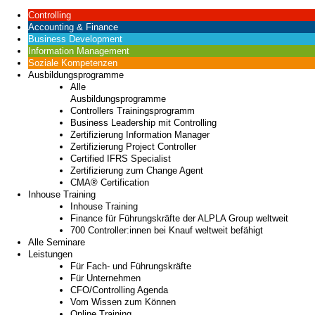
Controlling
Accounting & Finance
Business Development
Information Management
Soziale Kompetenzen
Ausbildungsprogramme
Alle
Ausbildungsprogramme
Controllers Trainingsprogramm
Business Leadership mit Controlling
Zertifizierung Information Manager
Zertifizierung Project Controller
Certified IFRS Specialist
Zertifizierung zum Change Agent
CMA® Certification
Inhouse Training
Inhouse Training
Finance für Führungskräfte der ALPLA Group weltweit
700 Controller:innen bei Knauf weltweit befähigt
Alle Seminare
Leistungen
Für Fach- und Führungskräfte
Für Unternehmen
CFO/Controlling Agenda
Vom Wissen zum Können
Online Training