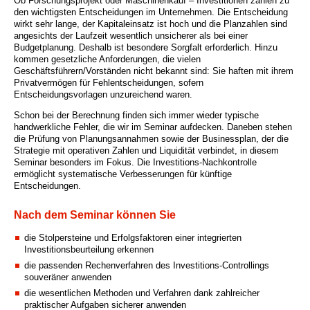
Ob Forschungsprojekt oder Maschinenkauf – Investitionen zählen zu
den wichtigsten Entscheidungen im Unternehmen. Die Entscheidung
wirkt sehr lange, der Kapitaleinsatz ist hoch und die Planzahlen sind
angesichts der Laufzeit wesentlich unsicherer als bei einer
Budgetplanung. Deshalb ist besondere Sorgfalt erforderlich. Hinzu
kommen gesetzliche Anforderungen, die vielen
Geschäftsführern/Vorständen nicht bekannt sind: Sie haften mit ihrem
Privatvermögen für Fehlentscheidungen, sofern
Entscheidungsvorlagen unzureichend waren.
Schon bei der Berechnung finden sich immer wieder typische
handwerkliche Fehler, die wir im Seminar aufdecken. Daneben stehen
die Prüfung von Planungsannahmen sowie der Businessplan, der die
Strategie mit operativen Zahlen und Liquidität verbindet, in diesem
Seminar besonders im Fokus. Die Investitions-Nachkontrolle
ermöglicht systematische Verbesserungen für künftige
Entscheidungen.
Nach dem Seminar können Sie
die Stolpersteine und Erfolgsfaktoren einer integrierten
Investitionsbeurteilung erkennen
die passenden Rechenverfahren des Investitions-Controllings
souveräner anwenden
die wesentlichen Methoden und Verfahren dank zahlreicher
praktischer Aufgaben sicherer anwenden