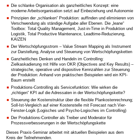
Die schlanke Organisation als ganzheitliches Konzept: eine
moderne Arbeitsorganisation setzt auf Einbeziehung und Autonomie
Prinzipien der „schlanken“ Produktion: auffinden und eliminieren von
Verschwendung als ständige Aufgabe aller Ebenen. Die „leane“
Toolbox: Total Quality Management, Just-in-Time in Produktion und
Logistik, Total Productive Maintenance, Leadtime-Reduzierung,
KAIZEN
Der Wertschöpfungsstrom – Value Stream Mapping als Instrument
zur Darstellung, Analyse und Steuerung von Wertschöpfungsketten
Ganzheitliches Denken und Handeln im Controlling:
Zielkaskadierung mit Hilfe von OKR (Objectives and Key Results) –
strategische, operative und dispositive Kennzahlen zur Steuerung
der Produktion: Anhand von praktischen Beispielen wird ein KPI-
Baum erstellt
Produktions-Controlling als Servicefunktion: Wie wirken die
„richtigen“ KPI auf die Adressaten in der Wertschöpfungskette?
Steuerung der Kostenstruktur über die flexible Plankostenrechnung;
Soll-Ist-Vergleich auf einer Kostenstelle mit Forecast nach Vier-
Fenster-Logik (Logisches und Psycho-Logisches im Controlling)
Der Produktions-Controller als Treiber und Moderator für
Prozessverbesserungen in der Wertschöpfungskette
Dieses Praxis-Seminar arbeitet mit aktuellen Beispielen aus dem
Kreis der Teilnehmenden.