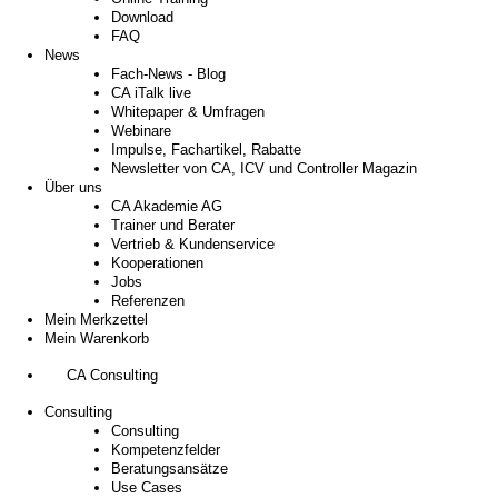
Download
FAQ
News
Fach-News - Blog
CA iTalk live
Whitepaper & Umfragen
Webinare
Impulse, Fachartikel, Rabatte
Newsletter von CA, ICV und Controller Magazin
Über uns
CA Akademie AG
Trainer und Berater
Vertrieb & Kundenservice
Kooperationen
Jobs
Referenzen
Mein Merkzettel
Mein Warenkorb
CA Consulting
Consulting
Consulting
Kompetenzfelder
Beratungsansätze
Use Cases