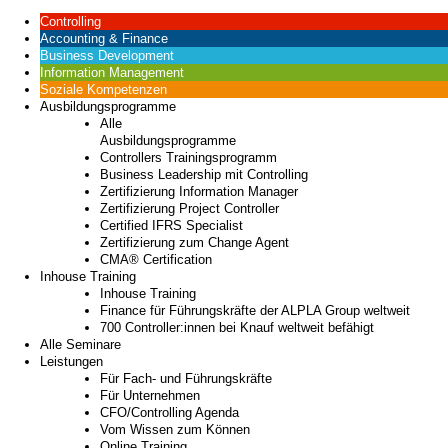
Controlling
Accounting & Finance
Business Development
Information Management
Soziale Kompetenzen
Ausbildungsprogramme
Alle
Ausbildungsprogramme
Controllers Trainingsprogramm
Business Leadership mit Controlling
Zertifizierung Information Manager
Zertifizierung Project Controller
Certified IFRS Specialist
Zertifizierung zum Change Agent
CMA® Certification
Inhouse Training
Inhouse Training
Finance für Führungskräfte der ALPLA Group weltweit
700 Controller:innen bei Knauf weltweit befähigt
Alle Seminare
Leistungen
Für Fach- und Führungskräfte
Für Unternehmen
CFO/Controlling Agenda
Vom Wissen zum Können
Online Training