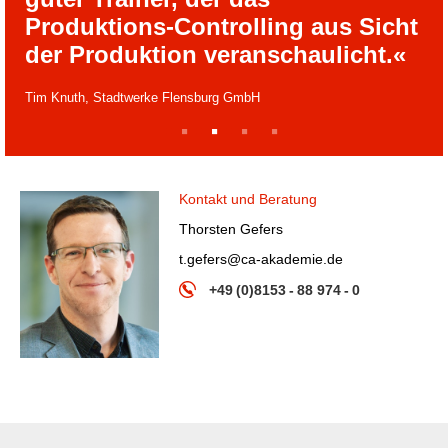
Produktions-Controlling aus Sicht
der Produktion veranschaulicht.«
Tim Knuth, Stadtwerke Flensburg GmbH
1
2
3
4
Kontakt und Beratung
Thorsten Gefers
t.gefers@ca-akademie.de
+49 (0)8153 - 88 974 - 0