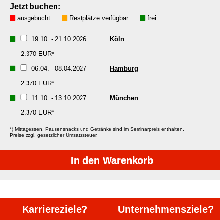
Jetzt buchen:
ausgebucht
Restplätze verfügbar
frei
19.10.
-
21.10.2026
Köln
2.370 EUR*
06.04.
-
08.04.2027
Hamburg
2.370 EUR*
11.10.
-
13.10.2027
München
2.370 EUR*
*) Mittagessen, Pausensnacks und Getränke sind im Seminarpreis enthalten.
Preise zzgl. gesetzlicher Umsatzsteuer.
Karriereziele
?
Unternehmensziele
?
Über uns
AGB
FAQ
Impressum
Privatsphäre-Einstellungen
Datenschutzerklärung