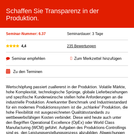
Schaffen Sie Transparenz in der
Produktion.
Seminar-Nummer: 6.37
Seminardauer: 3 Tage
4,4
235 Bewertungen
Seminar empfehlen
Zum Merkzettel hinzufügen
Zu den Terminen
Wertschöpfung passiert zuallererst in der Produktion. Volatile Märkte,
hohe Komplexität, technologische Sprünge, globale Lieferbeziehungen
und spezifische Kundenwünsche stellen hohe Anforderungen an die
industrielle Produktion. Anerkannter Benchmark und Industriestandard
für ein modernes Produktionssystem ist die „schlanke“ Produktion, die
hohe Flexibilität mit ausgezeichneten Qualitätsstandards zu
wettbewerbsfähigen Kosten verbindet. Diese wird heute auch unter
den Begriffen Operational Excellence (OpEx) oder World Class
Manufacturing (WCM) geführt. Aufgaben des Produktions-Controllings
sind es, den Leistungserstellungsprozess abzubilden, Abweichungen