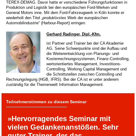
TEREX-DEMAG. Davor hatte er verschiedene Führungsfunktionen in
Produktion und Logistik bei den europäischen Ford-Werken und
General Motors inne. Mit dem Ford-Fahrzeugwerk in Köln konnte er
wiederholt den Titel „produktivstes Werk der europäischen
Automobilindustrie“ (Harbour-Report) erringen.
Gerhard Radinger, Dipl.-Kfm.
ist Partner und Trainer bei der CA Akademie
AG. Seine Schwerpunkte sind der Aufbau und
die Weiterentwicklung von Planungs- und
Kostenrechnungssystemen, Finanz-Controlling,
wertorientiertes Management, Investitions-
Controlling, Working Capital Management und
die Schnittstellen zwischen Controlling und
Rechnungslegung (HGB, IFRS). Bei der CA ist er unter anderem
zuständig für die Themenwelt Information Management.
Teilnehmerstimmen zu diesem Seminar
»Hervorragendes Seminar mit
vielen Gedankenanstößen. Sehr
guter Trainer, der das