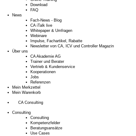
Download
FAQ
News
Fach-News - Blog
CA iTalk live
Whitepaper & Umfragen
Webinare
Impulse, Fachartikel, Rabatte
Newsletter von CA, ICV und Controller Magazin
Über uns
CA Akademie AG
Trainer und Berater
Vertrieb & Kundenservice
Kooperationen
Jobs
Referenzen
Mein Merkzettel
Mein Warenkorb
CA Consulting
Consulting
Consulting
Kompetenzfelder
Beratungsansätze
Use Cases