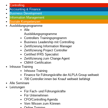
Controlling
Accounting & Finance
Business Development
Information Management
Soziale Kompetenzen
Ausbildungsprogramme
Alle
Ausbildungsprogramme
Controllers Trainingsprogramm
Business Leadership mit Controlling
Zertifizierung Information Manager
Zertifizierung Project Controller
Certified IFRS Specialist
Zertifizierung zum Change Agent
CMA® Certification
Inhouse Training
Inhouse Training
Finance für Führungskräfte der ALPLA Group weltweit
700 Controller:innen bei Knauf weltweit befähigt
Alle Seminare
Leistungen
Für Fach- und Führungskräfte
Für Unternehmen
CFO/Controlling Agenda
Vom Wissen zum Können
Online Training