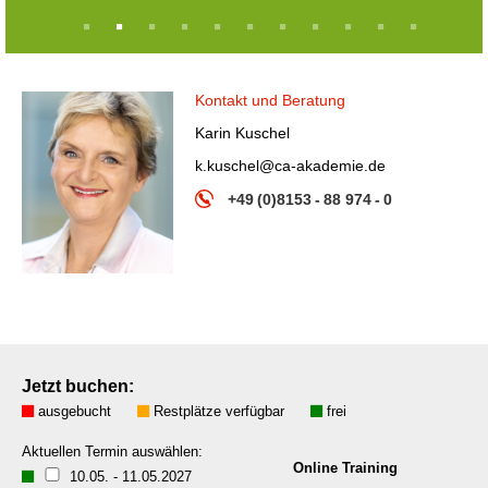
1
2
3
4
5
6
7
8
9
10
11
Kontakt und Beratung
Karin Kuschel
k.kuschel@ca-akademie.de
+49 (0)8153 - 88 974 - 0
Jetzt buchen:
ausgebucht
Restplätze verfügbar
frei
Aktuellen Termin auswählen:
Online Training
10.05.
-
11.05.2027