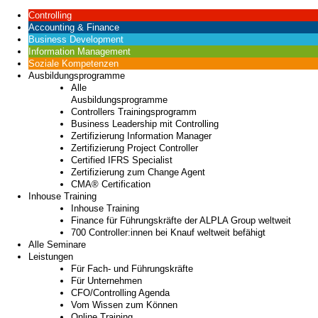
Controlling
Accounting & Finance
Business Development
Information Management
Soziale Kompetenzen
Ausbildungsprogramme
Alle
Ausbildungsprogramme
Controllers Trainingsprogramm
Business Leadership mit Controlling
Zertifizierung Information Manager
Zertifizierung Project Controller
Certified IFRS Specialist
Zertifizierung zum Change Agent
CMA® Certification
Inhouse Training
Inhouse Training
Finance für Führungskräfte der ALPLA Group weltweit
700 Controller:innen bei Knauf weltweit befähigt
Alle Seminare
Leistungen
Für Fach- und Führungskräfte
Für Unternehmen
CFO/Controlling Agenda
Vom Wissen zum Können
Online Training