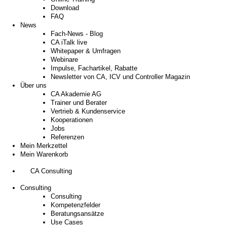
Download
FAQ
News
Fach-News - Blog
CA iTalk live
Whitepaper & Umfragen
Webinare
Impulse, Fachartikel, Rabatte
Newsletter von CA, ICV und Controller Magazin
Über uns
CA Akademie AG
Trainer und Berater
Vertrieb & Kundenservice
Kooperationen
Jobs
Referenzen
Mein Merkzettel
Mein Warenkorb
CA Consulting
Consulting
Consulting
Kompetenzfelder
Beratungsansätze
Use Cases