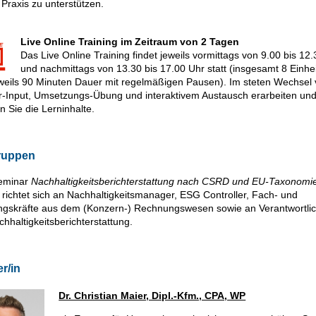
e Praxis zu unterstützen.
Live Online Training im Zeitraum von 2 Tagen
Das Live Online Training findet jeweils vormittags von 9.00 bis 12
und nachmittags von 13.30 bis 17.00 Uhr statt (insgesamt 8 Einhe
weils 90 Minuten Dauer mit regelmäßigen Pausen). Im steten Wechsel
r-Input, Umsetzungs-Übung und interaktivem Austausch erarbeiten un
n Sie die Lerninhalte.
ruppen
eminar
Nachhaltigkeitsberichterstattung nach CSRD und EU-Taxonomi
richtet sich an Nachhaltigkeitsmanager, ESG Controller, Fach- und
gskräfte aus dem (Konzern-) Rechnungswesen sowie an Verantwortlic
chhaltigkeitsberichterstattung.
er/in
Dr. Christian Maier, Dipl.-Kfm., CPA, WP