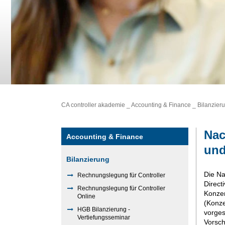
CA controller akademie
_
Accounting & Finance
_
Bilanzier
Nac
Accounting & Finance
und
Bilanzierung
Die Na
Rechnungslegung für Controller
Direct
Rechnungslegung für Controller
Konzer
Online
(Konze
HGB Bilanzierung -
vorges
Vertiefungsseminar
Vorsch