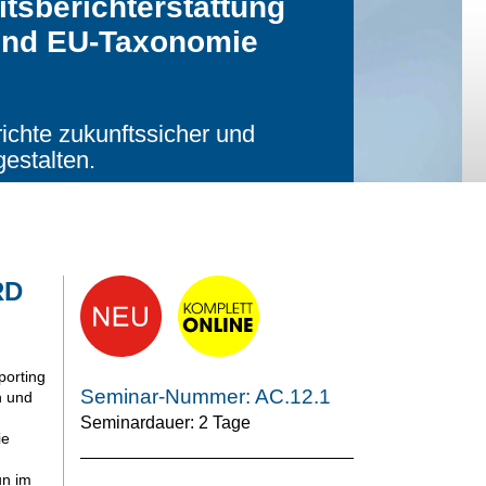
itsberichterstattung
nd EU-Taxonomie
ichte zukunftssicher und
estalten.
RD
porting
Seminar-Nummer: AC.12.1
n und
Seminardauer: 2 Tage
ie
un im