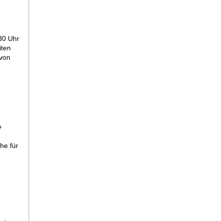
.30 Uhr
iten
 von
d
e
he für