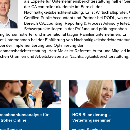
als Experte für Unternehmensberichterstattung hält er S
der CA controller akademie im Bereich der
Nachhaltigkeitsberichterstattung. Er ist Wirtschaftsprüfer, 
Certified Public Accountant und Partner bei RÖDL, wo er
Bereich CAccounting, Reporting & Process Advisory leitet
Schwerpunkte liegen in der Prüfung und prüfungsnahen
ng börsennotierter und international tätiger Familienunternehmen. Er
tet Unternehmen bei der Einführung von Nachhaltigkeitsberichterstattu
bei der Implementierung und Optimierung der
ehmensberichterstattung. Herr Maier ist Referent, Autor und Mitglied i
ichen Gremien und Arbeitskreisen zur Nachhaltigkeitsberichterstattung.
resabschlussanalyse für
HGB Bilanzierung –
troller Online
Vertiefungsseminar
zum Seminar
zum Seminar