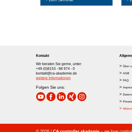
Kontakt
Allgeme
Wir beraten Sie gerne, unter:
>
Über u
+49 (0)8153 - 88 974 - 0
>
kontakt@ca-akademie.de
AGB
weitere Informationen
>
FAQ
>
Folgen Sie uns:
Impre
>
Datens
>
Privat
>
Widerr
© 2026 |
CA controller akademie
– we love control