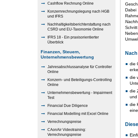
Cashflow Rechnung Online
Geschä
Dabei 
Konzernrechnungslegung nach HGB
Rahmen
und IFRS
Nachha
Nachhaltigkeitsberichterstattung nach
Schrit
CSRD und EU-Taxonomie Online
Neben 
IFRS 18 - Ein praxisorientierter
Umwelt
Überblick
Finanzen, Steuern,
Nach
Unternehmensbewertung
die 
Jahresabschlussanalyse für Controller
erk
Online
die 
Konzern- und Beteiligungs-Controlling
Unt
Online
die 
Unternehmensbewertung - Impairment
und
Test
die 
Financial Due Diligence
ein
Financial Modelling mit Excel Online
Verrechnungspreise
Diese
CAonAir Videotraining:
Verrechnungspreise
Einf