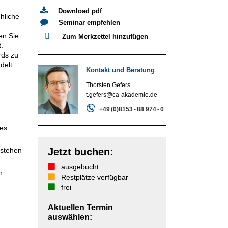
Download pdf
hliche
Seminar empfehlen
n Sie
Zum Merkzettel hinzufügen
.
rds zu
elt.
Kontakt und Beratung
Thorsten Gefers
t.gefers@ca-akademie.de
+49 (0)8153 - 88 974 - 0
res
rstehen
Jetzt buchen:
ausgebucht
n
Restplätze verfügbar
frei
Aktuellen Termin
auswählen: