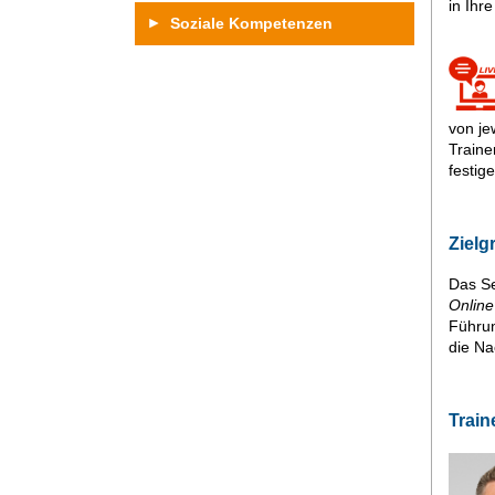
in Ihr
Soziale Kompetenzen
von je
Traine
festige
Zielg
Das S
Online
Führun
die Na
Train