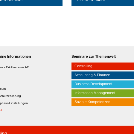
ine Informationen
Seminare zur Themenwelt
Controlling
ns - CA Akademie AG
Accounting & Finance
Business Development
ssum
Information Management
chutzerklärung
Soziale Kompetenzen
sphäre-Einstellungen
uf
ling