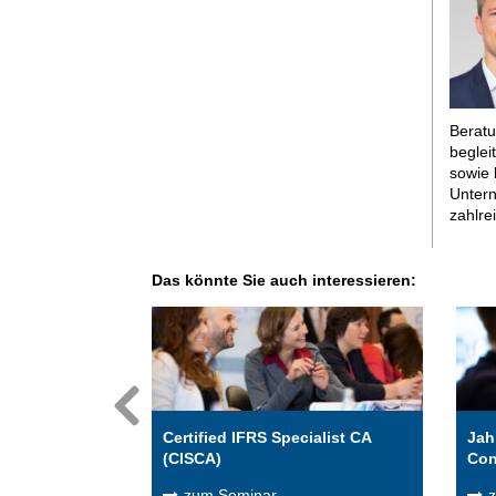
Beratu
beglei
sowie 
Untern
zahlre
Das könnte Sie auch interessieren:
Certified IFRS Specialist CA
Jah
(CISCA)
Con
zum Seminar