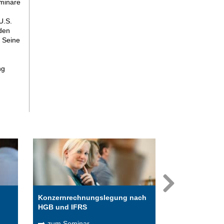
eminare
U.S.
 den
. Seine
ng
n
Konzernrechnungslegung nach
Unternehmens
HGB und IFRS
Impairment Te
zum Seminar
zum Semina