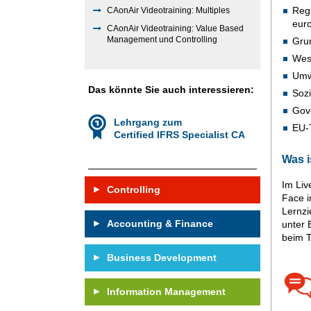
Regu
CAonAir Videotraining: Multiples
euro
CAonAir Videotraining: Value Based
Management und Controlling
Gru
Wes
Umw
Das könnte Sie auch interessieren:
Sozi
Gov
Lehrgang zum
EU-
Certified IFRS Specialist CA
Was i
Im Liv
Controlling
Face i
Lernzi
Accounting & Finance
unter 
beim T
Business Development
Information Management