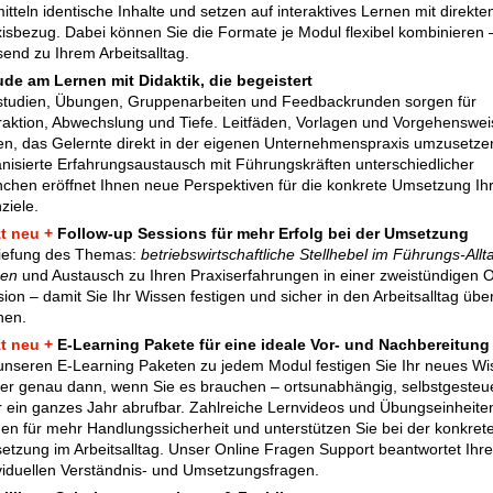
itteln identische Inhalte und setzen auf interaktives Lernen mit direkt
isbezug. Dabei können Sie die Formate je Modul flexibel kombinieren 
end zu Ihrem Arbeitsalltag.
ude am Lernen mit Didaktik, die begeistert
studien, Übungen, Gruppenarbeiten und Feedbackrunden sorgen für
raktion, Abwechslung und Tiefe. Leitfäden, Vorlagen und Vorgehenswe
en, das Gelernte direkt in der eigenen Unternehmenspraxis umzusetze
nisierte Erfahrungsaustausch mit Führungskräften unterschiedlicher
chen eröffnet Ihnen neue Perspektiven für die konkrete Umsetzung Ih
ziele.
zt neu +
Follow-up Sessions für mehr Erfolg bei der Umsetzung
tiefung des Themas:
betriebswirtschaftliche Stellhebel im Führungs-Allt
zen
und Austausch zu Ihren Praxiserfahrungen in einer zweistündigen O
ion – damit Sie Ihr Wissen festigen und sicher in den Arbeitsalltag übe
nen.
zt neu +
E-Learning Pakete für eine ideale Vor- und Nachbereitun
unseren E-Learning Paketen zu jedem Modul festigen Sie Ihr neues Wi
r genau dann, wenn Sie es brauchen – ortsunabhängig, selbstgesteu
r ein ganzes Jahr abrufbar. Zahlreiche Lernvideos und Übungseinheite
en für mehr Handlungssicherheit und unterstützen Sie bei der konkret
tzung im Arbeitsalltag. Unser Online Fragen Support beantwortet Ihre
viduellen Verständnis- und Umsetzungsfragen.