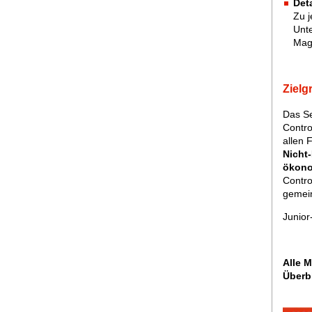
Deta
Zu j
Unte
Mag
Zielg
Das S
Contro
allen 
Nicht-
ökono
Contro
gemein
Junior
Alle 
Überb