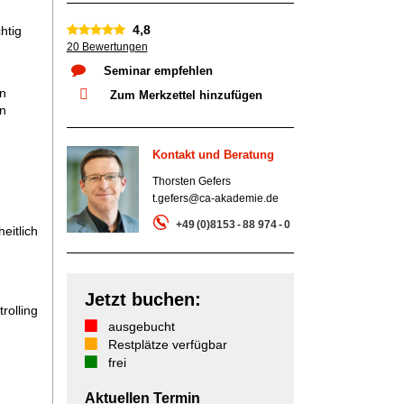
4,8
htig
20 Bewertungen
Seminar empfehlen
en
Zum Merkzettel hinzufügen
n
Kontakt und Beratung
Thorsten Gefers
t.gefers@ca-akademie.de
+49 (0)8153 - 88 974 - 0
eitlich
Jetzt buchen:
rolling
ausgebucht
Restplätze verfügbar
frei
Aktuellen Termin