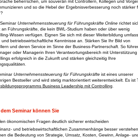
rache beherrschen, um souverän mit Controllern, Kollegen und Vorge
munizieren und so die Hebel der Ergebnisverbesserung noch stärker f
n?
 Seminar
Unternehmenssteuerung für Führungskräfte Online
richtet sic
it an Führungskräfte, die kein BWL-Studium haben oder über wenig
lling-Wissen verfügen. Eignen Sie sich mit dieser Weiterbildung umfas
- und betriebswirtschaftliche Kenntnisse an. Stärken Sie Ihr Bild von
llern und deren Service im Sinne der Business-Partnerschaft. So führe
nager oder Managerin Ihren Verantwortungsbereich mit Unterstützung
lings erfolgreich in die Zukunft und stärken gleichzeitig Ihre
gsqualitäten.
eminar
Unternehmenssteuerung für Führungskräfte
ist eines unserer
rigen Bestseller und wird stetig marktorientiert weiterentwickelt. Es ist T
sbildungsprogramms Business Leadership mit Controlling
.
 dem Seminar können Sie
llen ökonomischen Fragen deutlich sicherer entscheiden
finanz- und betriebswirtschaftlichen Zusammenhänge besser verstehe
en die Bedeutung von Strategie, Umsatz, Kosten, Gewinn, Anlage- un