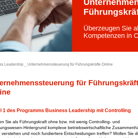
Unternehmen
Führungskräf
Überzeugen Sie al
Kompetenzen in Co
ess Leadership
_
Unternehmenssteuerung für Führungskräfte Online
ernehmenssteuerung für Führungskräf
ine
 1 des Programms Business Leadership mit Controlling
n Sie als Führungskraft ohne bzw. mit wenig Controlling- und
ungswesen-Hintergrund komplexe betriebswirtschaftliche Zusammenh
 verstehen und noch fundiertere Entscheidungen treffen? Wollen Sie d