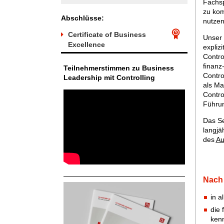
Fachsp
zu kom
Abschlüsse:
nutze
Certificate of Business
Unser
Excellence
expliz
Contro
finanz
Teilnehmerstimmen zu Business
Contro
Leadership mit Controlling
als Ma
Control
Führun
Das S
langjäh
des
Au
Nach
in a
die 
kenn