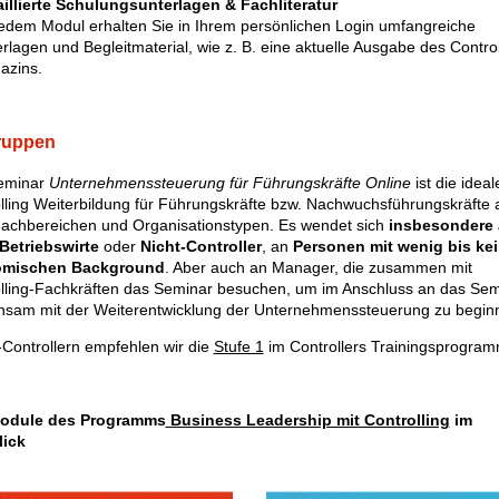
illierte Schulungsunterlagen & Fachliteratur
edem Modul erhalten Sie in Ihrem persönlichen Login umfangreiche
rlagen und Begleitmaterial, wie z. B. eine aktuelle Ausgabe des Control
azins.
ruppen
eminar
Unternehmenssteuerung für Führungskräfte Online
ist die ideal
lling Weiterbildung für Führungskräfte bzw. Nachwuchsführungskräfte 
Fachbereichen und Organisationstypen. Es wendet sich
insbesondere
Betriebswirte
oder
Nicht-Controller
, an
Personen mit wenig bis ke
mischen Background
. Aber auch an Manager, die zusammen mit
lling-Fachkräften das Seminar besuchen, um im Anschluss an das Sem
sam mit der Weiterentwicklung der Unternehmenssteuerung zu begin
-Controllern empfehlen wir die
Stufe 1
im Controllers Trainingsprogram
Module des Programms
Business Leadership mit Controlling
im
lick