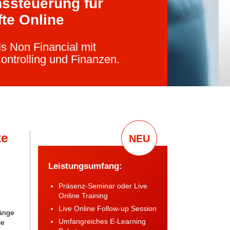
ssteuerung für
te Online
s Non Financial mit
ntrolling und Finanzen.
te
NEU
Leistungsumfang:
Präsenz-Seminar oder Live
Online Training
Live Online Follow-up Session
änge
Umfangreiches E-Learning
ie