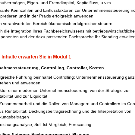
ufvermögen, Eigen- und Fremdkapital, Kapitalfluss, u.v.m.
vante Kennzahlen und Einflussfaktoren zur Unternehmenssteuerung ric
rpretieren und in der Praxis erfolgreich anwenden
n verantworteten Bereich ökonomisch erfolgreicher steuern
h die Integration Ihres Fachbereichswissens mit betriebswirtschaftlich
ponenten und der dazu passenden Fachsprache Ihr Standing erweiter
 Inhalte erwarten Sie in Modul 1
nehmenssteuerung, Controlling, Controller, Kosten
lgreiche Führung beinhaltet Controlling: Unternehmenssteuerung ganzh
stehen und anwenden
ktur einer modernen Unternehmenssteuerung: von der Strategie zur
abilität und zur Liquidität
Zusammenarbeit und die Rollen von Managern und Controllern im Cont
s Rentabilität: Deckungsbeitragsrechnung und die Interpretation von
kungsbeiträgen
ichungsanalyse, Soll-Ist-Vergleich, Forecasting
olling (Internes Rechnungswesen), Planung