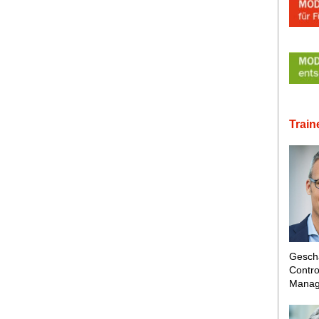
Train
Geschä
Contro
Manage