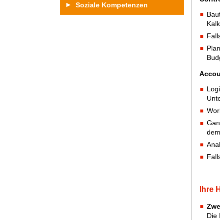
Soziale Kompetenzen
Baut
Kalk
Fall
Plan
Budg
Accou
Logi
Unt
Wor
Ganz
dem
Anal
Fall
Ihre
Zwe
Die 