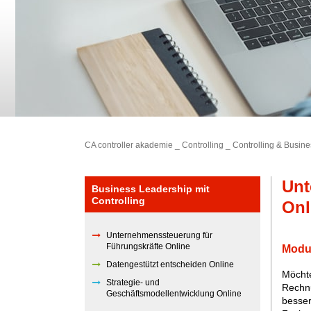
CA controller akademie
_
Controlling
_
Controlling & Busin
Unt
Business Leadership mit
Controlling
Onl
Unternehmenssteuerung für
Führungskräfte Online
Modul
Datengestützt entscheiden Online
Möchte
Strategie- und
Rechn
Geschäftsmodellentwicklung Online
besser