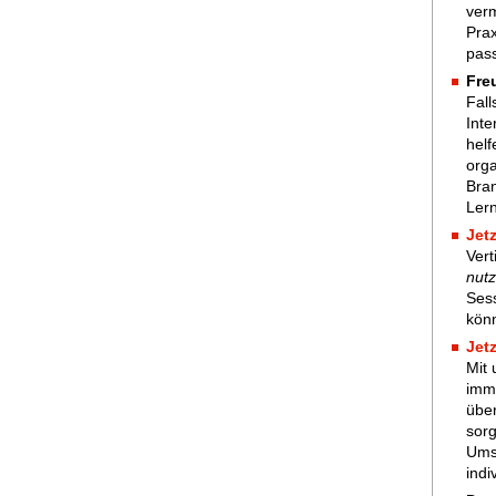
verm
Prax
pass
Fre
Fall
Inte
helf
orga
Bran
Lern
Jet
Ver
nut
Sess
kön
Jet
Mit 
imme
übe
sorg
Umse
indi