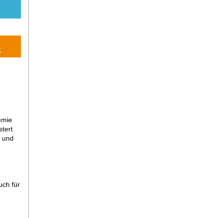
emie
tert
k und
uch für