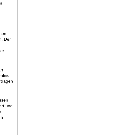
em
–
isen
n. Der
rer
ag
nline
rtragen
g
ssen
ert und
n
en