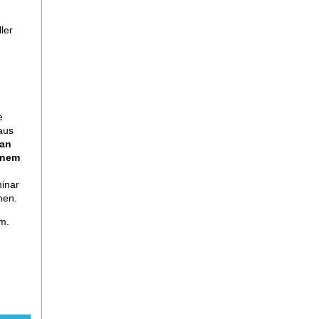
ler
e
aus
 an
inem
inar
nen.
m.