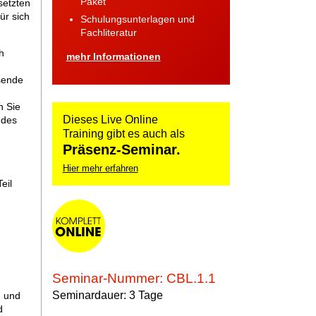
Paket
setzten
ür sich
Schulungsunterlagen und
Fachliteratur
h
mehr Informationen
sende
n Sie
Dieses Live Online
 des
Training gibt es auch als
Präsenz-Seminar.
Hier mehr erfahren
eil
Seminar-Nummer: CBL.1.1
Seminardauer: 3 Tage
n und
d