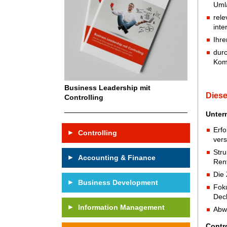
Umla
rele
inte
Ihre
durc
Kom
Business Leadership mit
Diese
Controlling
Unter
Erfo
Controlling
ver
Stru
Accounting & Finance
Rent
Die 
Business Development
Foku
Dec
Information Management
Abwe
Contr