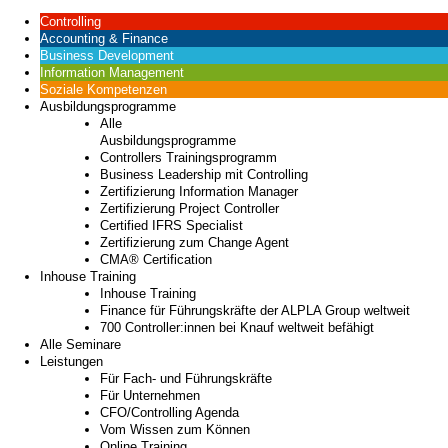
Controlling
Accounting & Finance
Business Development
Information Management
Soziale Kompetenzen
Ausbildungsprogramme
Alle
Ausbildungsprogramme
Controllers Trainingsprogramm
Business Leadership mit Controlling
Zertifizierung Information Manager
Zertifizierung Project Controller
Certified IFRS Specialist
Zertifizierung zum Change Agent
CMA® Certification
Inhouse Training
Inhouse Training
Finance für Führungskräfte der ALPLA Group weltweit
700 Controller:innen bei Knauf weltweit befähigt
Alle Seminare
Leistungen
Für Fach- und Führungskräfte
Für Unternehmen
CFO/Controlling Agenda
Vom Wissen zum Können
Online Training