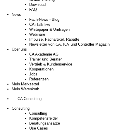
Download
FAQ
News
Fach-News - Blog
CA iTalk live
Whitepaper & Umfragen
Webinare
Impulse, Fachartikel, Rabatte
Newsletter von CA, ICV und Controller Magazin
Über uns
CA Akademie AG
Trainer und Berater
Vertrieb & Kundenservice
Kooperationen
Jobs
Referenzen
Mein Merkzettel
Mein Warenkorb
CA Consulting
Consulting
Consulting
Kompetenzfelder
Beratungsansätze
Use Cases