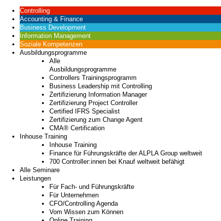
Controlling
Accounting & Finance
Business Development
Information Management
Soziale Kompetenzen
Ausbildungsprogramme
Alle
Ausbildungsprogramme
Controllers Trainingsprogramm
Business Leadership mit Controlling
Zertifizierung Information Manager
Zertifizierung Project Controller
Certified IFRS Specialist
Zertifizierung zum Change Agent
CMA® Certification
Inhouse Training
Inhouse Training
Finance für Führungskräfte der ALPLA Group weltweit
700 Controller:innen bei Knauf weltweit befähigt
Alle Seminare
Leistungen
Für Fach- und Führungskräfte
Für Unternehmen
CFO/Controlling Agenda
Vom Wissen zum Können
Online Training