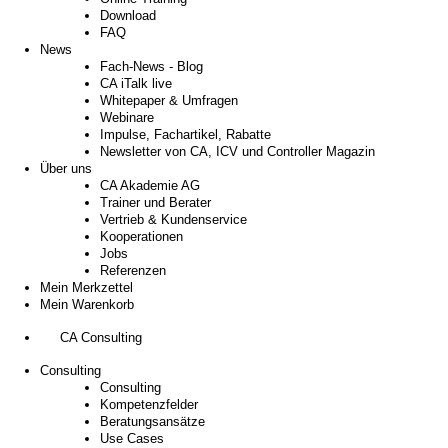
Download
FAQ
News
Fach-News - Blog
CA iTalk live
Whitepaper & Umfragen
Webinare
Impulse, Fachartikel, Rabatte
Newsletter von CA, ICV und Controller Magazin
Über uns
CA Akademie AG
Trainer und Berater
Vertrieb & Kundenservice
Kooperationen
Jobs
Referenzen
Mein Merkzettel
Mein Warenkorb
CA Consulting
Consulting
Consulting
Kompetenzfelder
Beratungsansätze
Use Cases