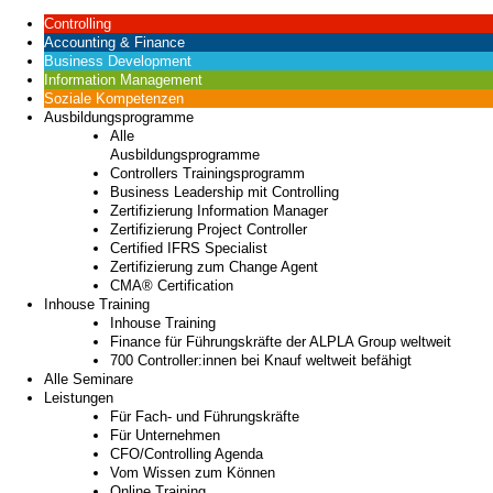
Controlling
Accounting & Finance
Business Development
Information Management
Soziale Kompetenzen
Ausbildungsprogramme
Alle
Ausbildungsprogramme
Controllers Trainingsprogramm
Business Leadership mit Controlling
Zertifizierung Information Manager
Zertifizierung Project Controller
Certified IFRS Specialist
Zertifizierung zum Change Agent
CMA® Certification
Inhouse Training
Inhouse Training
Finance für Führungskräfte der ALPLA Group weltweit
700 Controller:innen bei Knauf weltweit befähigt
Alle Seminare
Leistungen
Für Fach- und Führungskräfte
Für Unternehmen
CFO/Controlling Agenda
Vom Wissen zum Können
Online Training