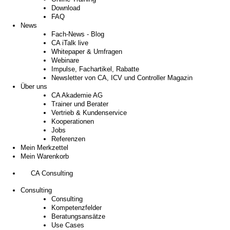
Download
FAQ
News
Fach-News - Blog
CA iTalk live
Whitepaper & Umfragen
Webinare
Impulse, Fachartikel, Rabatte
Newsletter von CA, ICV und Controller Magazin
Über uns
CA Akademie AG
Trainer und Berater
Vertrieb & Kundenservice
Kooperationen
Jobs
Referenzen
Mein Merkzettel
Mein Warenkorb
CA Consulting
Consulting
Consulting
Kompetenzfelder
Beratungsansätze
Use Cases