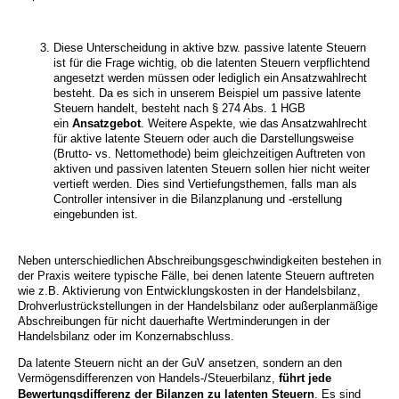
Diese Unterscheidung in aktive bzw. passive latente Steuern
ist für die Frage wichtig, ob die latenten Steuern verpflichtend
angesetzt werden müssen oder lediglich ein Ansatzwahlrecht
besteht. Da es sich in unserem Beispiel um passive latente
Steuern handelt, besteht nach § 274 Abs. 1 HGB
ein
Ansatzgebot
. Weitere Aspekte, wie das Ansatzwahlrecht
für aktive latente Steuern oder auch die Darstellungsweise
(Brutto- vs. Nettomethode) beim gleichzeitigen Auftreten von
aktiven und passiven latenten Steuern sollen hier nicht weiter
vertieft werden. Dies sind Vertiefungsthemen, falls man als
Controller intensiver in die Bilanzplanung und -erstellung
eingebunden ist.
Neben unterschiedlichen Abschreibungsgeschwindigkeiten bestehen in
der Praxis weitere typische Fälle, bei denen latente Steuern auftreten
wie z.B. Aktivierung von Entwicklungskosten in der Handelsbilanz,
Drohverlustrückstellungen in der Handelsbilanz oder außerplanmäßige
Abschreibungen für nicht dauerhafte Wertminderungen in der
Handelsbilanz oder im Konzernabschluss.
Da latente Steuern nicht an der GuV ansetzen, sondern an den
Vermögensdifferenzen von Handels-/Steuerbilanz,
führt jede
Bewertungsdifferenz der Bilanzen zu latenten Steuern
. Es sind