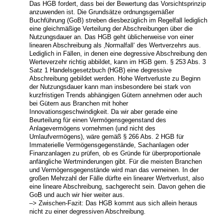
Das HGB fordert, dass bei der Bewertung das Vorsichtsprinzip
anzuwenden ist. Die Grundsätze ordnungsgemäßer
Buchführung (GoB) streben diesbezüglich im Regelfall lediglich
eine gleichmäßige Verteilung der Abschreibungen über die
Nutzungsdauer an. Das HGB geht üblicherweise von einer
linearen Abschreibung als ‚Normalfall‘ des Wertverzehrs aus.
Lediglich in Fällen, in denen eine degressive Abschreibung den
Werteverzehr richtig abbildet, kann im HGB gem. § 253 Abs. 3
Satz 1 Handelsgesetzbuch (HGB) eine degressive
Abschreibung gebildet werden. Hohe Wertverluste zu Beginn
der Nutzungsdauer kann man insbesondere bei stark von
kurzfristigen Trends abhängigen Gütern annehmen oder auch
bei Gütern aus Branchen mit hoher
Innovationsgeschwindigkeit. Da wir aber gerade eine
Beurteilung für einen Vermögensgegenstand des
Anlagevermögens vornehmen (und nicht des
Umlaufvermögens), wäre gemäß § 266 Abs. 2 HGB für
Immaterielle Vermögensgegenstände, Sachanlagen oder
Finanzanlagen zu prüfen, ob es Gründe für überproportionale
anfängliche Wertminderungen gibt. Für die meisten Branchen
und Vermögensgegenstände wird man das verneinen. In der
großen Mehrzahl der Fälle dürfte ein linearer Wertverlust, also
eine lineare Abschreibung, sachgerecht sein. Davon gehen die
GoB und auch wir hier weiter aus.
–> Zwischen-Fazit: Das HGB kommt aus sich allein heraus
nicht zu einer degressiven Abschreibung.