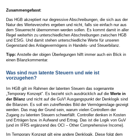
Zusammengefasst
:
Das HGB akzeptiert nur degressive Abschreibungen, die sich aus der
Natur des Werteverzehrs ergeben und nicht, falls sie einfach nur aus
dem Steuerrecht übernommen werden sollen. Es kommt damit in aller
Regel weiterhin zu unterschiedlichen Abschreibungen zwischen HGB
und EStG. Und damit stehen unterschiedliche Werte für unseren
Gegenstand des Anlagevermögens in Handels- und Steuerbilanz.
Tipp:
Anstelle der obigen Überlegungen hilft immer auch ein Blick in
einen Bilanzkommentar.
Was sind nun latente Steuern und wie ist
vorzugehen?
Im HGB gilt im Rahmen der latenten Steuern das sogenannte
„Temporary Konzept“. Es bezieht sich ausdrücklich auf die
Werte in
der Bilanz
und nicht auf die GuV! Ausgangspunkt der Denklogik sind
die Bilanzen. Es soll ein zutreffendes Bild der Vermögenslage gezeigt
werden. Das mag der Grund sein, warum vielen Controllern der
Zugang zu latenten Steuern schwerfällt. Controller denken in Kosten
und Erträgen bzw. in Aufwand und Ertrag. Das ist die Logik von GuV
(und im IFRS ergänzend des OCI – Other Comprehensive Income).
Im Temporary Konzept gilt eine andere Denklogik. Diese folgt dem