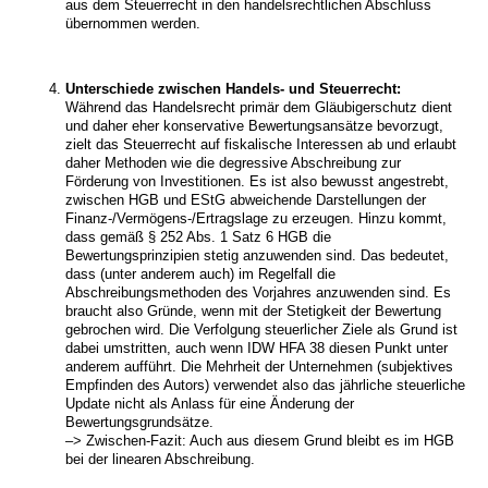
aus dem Steuerrecht in den handelsrechtlichen Abschluss
übernommen werden.
Unterschiede zwischen Handels- und Steuerrecht:
Während das Handelsrecht primär dem Gläubigerschutz dient
und daher eher konservative Bewertungsansätze bevorzugt,
zielt das Steuerrecht auf fiskalische Interessen ab und erlaubt
daher Methoden wie die degressive Abschreibung zur
Förderung von Investitionen. Es ist also bewusst angestrebt,
zwischen HGB und EStG abweichende Darstellungen der
Finanz-/Vermögens-/Ertragslage zu erzeugen. Hinzu kommt,
dass gemäß § 252 Abs. 1 Satz 6 HGB die
Bewertungsprinzipien stetig anzuwenden sind. Das bedeutet,
dass (unter anderem auch) im Regelfall die
Abschreibungsmethoden des Vorjahres anzuwenden sind. Es
braucht also Gründe, wenn mit der Stetigkeit der Bewertung
gebrochen wird. Die Verfolgung steuerlicher Ziele als Grund ist
dabei umstritten, auch wenn IDW HFA 38 diesen Punkt unter
anderem aufführt. Die Mehrheit der Unternehmen (subjektives
Empfinden des Autors) verwendet also das jährliche steuerliche
Update nicht als Anlass für eine Änderung der
Bewertungsgrundsätze.
–> Zwischen-Fazit: Auch aus diesem Grund bleibt es im HGB
bei der linearen Abschreibung.