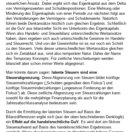
steuerlichen Ansatz. Dabei ergibt sich das Eigenkapital aus dem Delta
von Vermögenswerten und Schuldenpositionen. Eine Mehrung oder
Minderung des Eigenkapitals von einer Periode zur nächsten folgt aus
den Veränderungen der Vermögens- und Schuldenwerte. Natürlich
führen beide Denkansätze letztlich zum gleichen Ergebnis. Schließlich
ist die GuV aus bilanzieller Sicht ein Unterkonto des Eigenkapitals.
Wenn also Handels- und Steuerbilanz unterschiedliche Wertansätze
haben, dann ergeben sich auch unterschiedliche Gewinne im Handels-
und Steuerrecht. Und von der Gewinnhöhe ist es nur noch ein Schritt
zu den Steuern. Viele dieser unterschiedlichen Wertansätze gleichen
sich im Zeitablauf aus, sind also temporärer Natur. Daher der Name
des Temporary Konzepts. Für zeitliche Verschiebungen werden
bilanziell aber schon immer Werte abgegrenzt.
Man könnte darum sagen:
latente Steuern sind eine
Steuerabgrenzung
. Diese Abgrenzung von Steuern bildet künftige
Steuermehrzahlungen („Schulden gegenüber dem Fiskus“) und
künftige Steuerminderzahlungen („ungewisse Forderung an den
Fiskus“) ab. Diese zeitliche Abgrenzung von Steuerzahlungen kann
sowohl für die mehrjährige Finanzplanung als auch für die
Jahresabschlussanalyse bedeutsam sein.
Durch die Ermittlung der latenten Steuern auf Basis der
Bilanzdifferenzen ergibt sich (aus der oben beschriebenen Denklogik)
ein
Effekt auf die handelsrechtliche GuV
. Es wird dort ein fiktiver
Steueraufwand auf Basis des handelsrechtlichen Ergebnisses