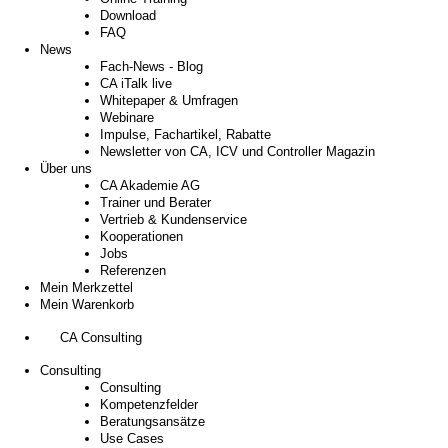
Download
FAQ
News
Fach-News - Blog
CA iTalk live
Whitepaper & Umfragen
Webinare
Impulse, Fachartikel, Rabatte
Newsletter von CA, ICV und Controller Magazin
Über uns
CA Akademie AG
Trainer und Berater
Vertrieb & Kundenservice
Kooperationen
Jobs
Referenzen
Mein Merkzettel
Mein Warenkorb
CA Consulting
Consulting
Consulting
Kompetenzfelder
Beratungsansätze
Use Cases