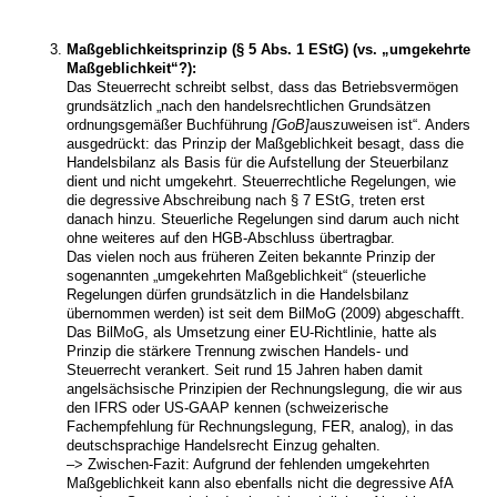
Maßgeblichkeitsprinzip (§ 5 Abs. 1 EStG) (vs. „umgekehrte
Maßgeblichkeit“?):
Das Steuerrecht schreibt selbst, dass das Betriebsvermögen
grundsätzlich „nach den handelsrechtlichen Grundsätzen
ordnungsgemäßer Buchführung
[GoB]
auszuweisen ist“. Anders
ausgedrückt: das Prinzip der Maßgeblichkeit besagt, dass die
Handelsbilanz als Basis für die Aufstellung der Steuerbilanz
dient und nicht umgekehrt. Steuerrechtliche Regelungen, wie
die degressive Abschreibung nach § 7 EStG, treten erst
danach hinzu. Steuerliche Regelungen sind darum auch nicht
ohne weiteres auf den HGB-Abschluss übertragbar.
Das vielen noch aus früheren Zeiten bekannte Prinzip der
sogenannten „umgekehrten Maßgeblichkeit“ (steuerliche
Regelungen dürfen grundsätzlich in die Handelsbilanz
übernommen werden) ist seit dem BilMoG (2009) abgeschafft.
Das BilMoG, als Umsetzung einer EU-Richtlinie, hatte als
Prinzip die stärkere Trennung zwischen Handels- und
Steuerrecht verankert. Seit rund 15 Jahren haben damit
angelsächsische Prinzipien der Rechnungslegung, die wir aus
den IFRS oder US-GAAP kennen (schweizerische
Fachempfehlung für Rechnungslegung, FER, analog), in das
deutschsprachige Handelsrecht Einzug gehalten.
–> Zwischen-Fazit: Aufgrund der fehlenden umgekehrten
Maßgeblichkeit kann also ebenfalls nicht die degressive AfA