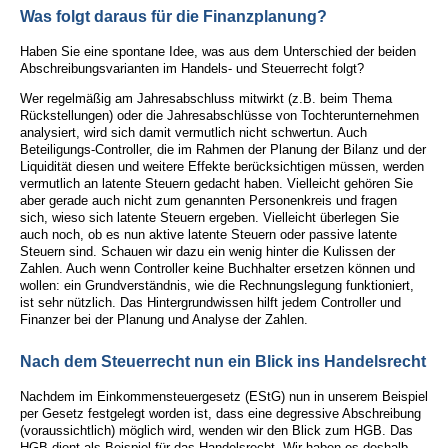
Was folgt daraus für die Finanzplanung?
Haben Sie eine spontane Idee, was aus dem Unterschied der beiden
Abschreibungsvarianten im Handels- und Steuerrecht folgt?
Wer regelmäßig am Jahresabschluss mitwirkt (z.B. beim Thema
Rückstellungen) oder die Jahresabschlüsse von Tochterunternehmen
analysiert, wird sich damit vermutlich nicht schwertun. Auch
Beteiligungs-Controller, die im Rahmen der Planung der Bilanz und der
Liquidität diesen und weitere Effekte berücksichtigen müssen, werden
vermutlich an latente Steuern gedacht haben. Vielleicht gehören Sie
aber gerade auch nicht zum genannten Personenkreis und fragen
sich, wieso sich latente Steuern ergeben. Vielleicht überlegen Sie
auch noch, ob es nun aktive latente Steuern oder passive latente
Steuern sind. Schauen wir dazu ein wenig hinter die Kulissen der
Zahlen. Auch wenn Controller keine Buchhalter ersetzen können und
wollen: ein Grundverständnis, wie die Rechnungslegung funktioniert,
ist sehr nützlich. Das Hintergrundwissen hilft jedem Controller und
Finanzer bei der Planung und Analyse der Zahlen.
Nach dem Steuerrecht nun ein Blick ins Handelsrecht
Nachdem im Einkommensteuergesetz (EStG) nun in unserem Beispiel
per Gesetz festgelegt worden ist, dass eine degressive Abschreibung
(voraussichtlich) möglich wird, wenden wir den Blick zum HGB. Das
HGB dient als Beispiel für das Handelsrecht. Wir haben es deshalb