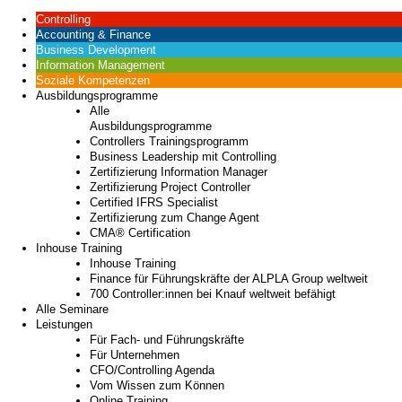
Controlling
Accounting & Finance
Business Development
Information Management
Soziale Kompetenzen
Ausbildungsprogramme
Alle
Ausbildungsprogramme
Controllers Trainingsprogramm
Business Leadership mit Controlling
Zertifizierung Information Manager
Zertifizierung Project Controller
Certified IFRS Specialist
Zertifizierung zum Change Agent
CMA® Certification
Inhouse Training
Inhouse Training
Finance für Führungskräfte der ALPLA Group weltweit
700 Controller:innen bei Knauf weltweit befähigt
Alle Seminare
Leistungen
Für Fach- und Führungskräfte
Für Unternehmen
CFO/Controlling Agenda
Vom Wissen zum Können
Online Training