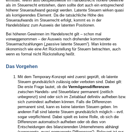
ermittelt. Wenn also beispielsweise im Handelsrecht höhere Gewinne
als im Steuerrecht entstehen, dann sollte dort auch ein entsprechend
höherer Steueraufwand gezeigt werden. Latente Steuern wirken quasi
als korrigierendes Element. Da die tatsächliche Höhe des
Steueraufwands im Steuerrecht erfolgt, kommt es in der
Handelsbilanz zum Ausweis der latenten Positionen.
Bei höheren Gewinnen im Handelsrecht gilt – schon mal
vorweggenommen – der Ausweis noch drohender kommender
Steuernachzahlungen („passive latente Steuern“). Man könnte es
ökonomisch wie eine Art Rückstellung für Steuern betrachten, auch
wenn es formal nicht Rückstellung heißt.
Das Vorgehen
Mit dem Temporary-Konzept wird zuerst geprüft, ob latente
Steuern grundsätzlich zulässig oder verboten sind. Dabei gilt:
Die erste Frage lautet, ob die
Vermögensdifferenzen
zwischen Handels- und Steuerbilanz permanent (zeitlich
unbegrenzt) sind oder sich im Zeitablauf definitiv aufheben bzw.
sich zumindest aufheben können. Falls die Differenzen
permanent sind, kann es keine latenten Steuern geben. Im
anderen Fall sind latente Steuern grundsätzlich möglich – evtl.
sogar verpflichtend. Dabei spielt es keine Rolle, ob sich die
Differenzen automatisch aufheben oder ob dies von
Entscheidungen des bilanzierenden Unternehmens abhängt
(sogenannte „quasi-permanente Differenzen“). Relevant ist nur,