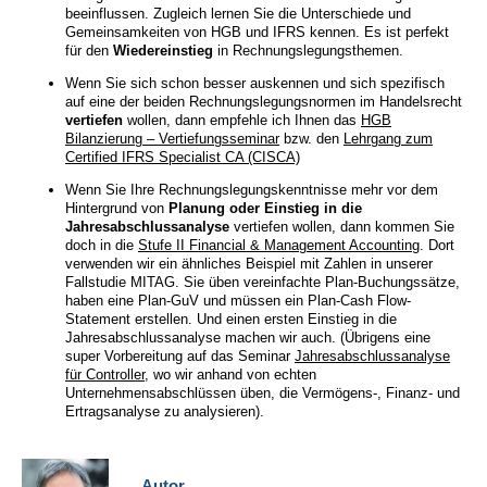
beeinflussen. Zugleich lernen Sie die Unterschiede und
Gemeinsamkeiten von HGB und IFRS kennen. Es ist perfekt
für den
Wiedereinstieg
in Rechnungslegungsthemen.
Wenn Sie sich schon besser auskennen und sich spezifisch
auf eine der beiden Rechnungslegungsnormen im Handelsrecht
vertiefen
wollen, dann empfehle ich Ihnen das
HGB
Bilanzierung – Vertiefungsseminar
bzw. den
Lehrgang zum
Certified IFRS Specialist CA (CISCA)
Wenn Sie Ihre Rechnungslegungskenntnisse mehr vor dem
Hintergrund von
Planung oder Einstieg in die
Jahresabschlussanalyse
vertiefen wollen, dann kommen Sie
doch in die
Stufe II Financial & Management Accounting
. Dort
verwenden wir ein ähnliches Beispiel mit Zahlen in unserer
Fallstudie MITAG. Sie üben vereinfachte Plan-Buchungssätze,
haben eine Plan-GuV und müssen ein Plan-Cash Flow-
Statement erstellen. Und einen ersten Einstieg in die
Jahresabschlussanalyse machen wir auch. (Übrigens eine
super Vorbereitung auf das Seminar
Jahresabschlussanalyse
für Controller
, wo wir anhand von echten
Unternehmensabschlüssen üben, die Vermögens-, Finanz- und
Ertragsanalyse zu analysieren).
Autor