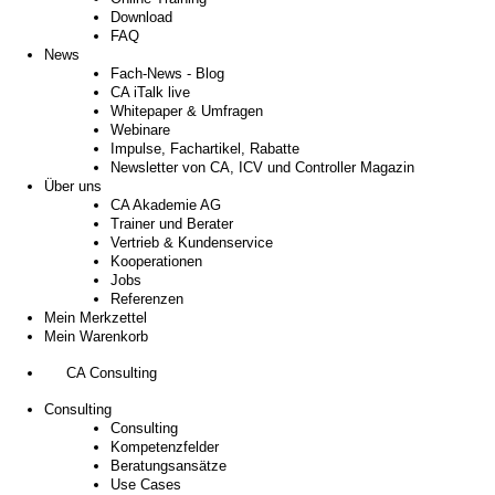
Download
FAQ
News
Fach-News - Blog
CA iTalk live
Whitepaper & Umfragen
Webinare
Impulse, Fachartikel, Rabatte
Newsletter von CA, ICV und Controller Magazin
Über uns
CA Akademie AG
Trainer und Berater
Vertrieb & Kundenservice
Kooperationen
Jobs
Referenzen
Mein Merkzettel
Mein Warenkorb
CA Consulting
Consulting
Consulting
Kompetenzfelder
Beratungsansätze
Use Cases