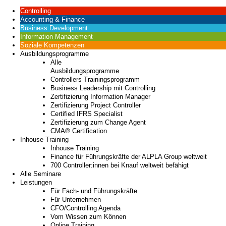
Controlling
Accounting & Finance
Business Development
Information Management
Soziale Kompetenzen
Ausbildungsprogramme
Alle
Ausbildungsprogramme
Controllers Trainingsprogramm
Business Leadership mit Controlling
Zertifizierung Information Manager
Zertifizierung Project Controller
Certified IFRS Specialist
Zertifizierung zum Change Agent
CMA® Certification
Inhouse Training
Inhouse Training
Finance für Führungskräfte der ALPLA Group weltweit
700 Controller:innen bei Knauf weltweit befähigt
Alle Seminare
Leistungen
Für Fach- und Führungskräfte
Für Unternehmen
CFO/Controlling Agenda
Vom Wissen zum Können
Online Training