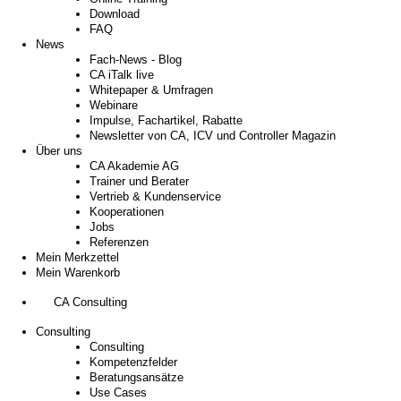
Download
FAQ
News
Fach-News - Blog
CA iTalk live
Whitepaper & Umfragen
Webinare
Impulse, Fachartikel, Rabatte
Newsletter von CA, ICV und Controller Magazin
Über uns
CA Akademie AG
Trainer und Berater
Vertrieb & Kundenservice
Kooperationen
Jobs
Referenzen
Mein Merkzettel
Mein Warenkorb
CA Consulting
Consulting
Consulting
Kompetenzfelder
Beratungsansätze
Use Cases