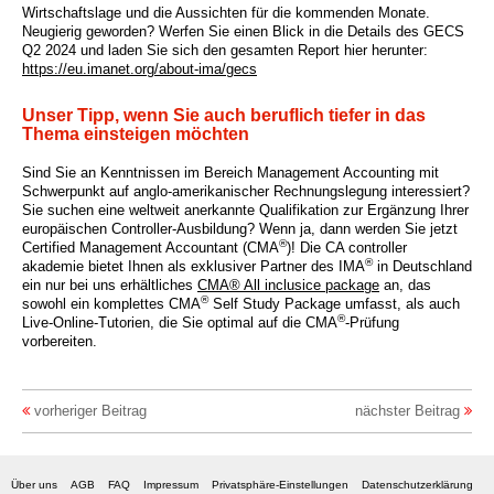
Wirtschaftslage und die Aussichten für die kommenden Monate.
Neugierig geworden? Werfen Sie einen Blick in die Details des GECS
Q2 2024 und laden Sie sich den gesamten Report hier herunter:
https://eu.imanet.org/about-ima/gecs
Unser Tipp, wenn Sie auch beruflich tiefer in das
Thema einsteigen möchten
Sind Sie an Kenntnissen im Bereich Management Accounting mit
Schwerpunkt auf anglo-amerikanischer Rechnungslegung interessiert?
Sie suchen eine weltweit anerkannte Qualifikation zur Ergänzung Ihrer
europäischen Controller-Ausbildung? Wenn ja, dann werden Sie jetzt
®
Certified Management Accountant (CMA
)! Die CA controller
®
akademie bietet Ihnen als exklusiver Partner des IMA
in Deutschland
ein nur bei uns erhältliches
CMA® All inclusice package
an, das
®
sowohl ein komplettes CMA
Self Study Package umfasst, als auch
®
Live-Online-Tutorien, die Sie optimal auf die CMA
-Prüfung
vorbereiten.
vorheriger Beitrag
nächster Beitrag
Über uns
AGB
FAQ
Impressum
Privatsphäre-Einstellungen
Datenschutzerklärung