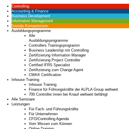
Controlling
Accounting & Finance
Business Development
Information Management
Soziale Kompetenzen
Ausbildungsprogramme
Alle
Ausbildungsprogramme
Controllers Trainingsprogramm
Business Leadership mit Controlling
Zertifizierung Information Manager
Zertifizierung Project Controller
Certified IFRS Specialist
Zertifizierung zum Change Agent
CMA® Certification
Inhouse Training
Inhouse Training
Finance für Führungskräfte der ALPLA Group weltweit
700 Controller:innen bei Knauf weltweit befähigt
Alle Seminare
Leistungen
Für Fach- und Führungskräfte
Für Unternehmen
CFO/Controlling Agenda
Vom Wissen zum Können
Online Training