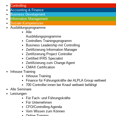
Controlling
Accounting & Finance
Business Development
Information Management
Soziale Kompetenzen
Ausbildungsprogramme
Alle
Ausbildungsprogramme
Controllers Trainingsprogramm
Business Leadership mit Controlling
Zertifizierung Information Manager
Zertifizierung Project Controller
Certified IFRS Specialist
Zertifizierung zum Change Agent
CMA® Certification
Inhouse Training
Inhouse Training
Finance für Führungskräfte der ALPLA Group weltweit
700 Controller:innen bei Knauf weltweit befähigt
Alle Seminare
Leistungen
Für Fach- und Führungskräfte
Für Unternehmen
CFO/Controlling Agenda
Vom Wissen zum Können
Online Training