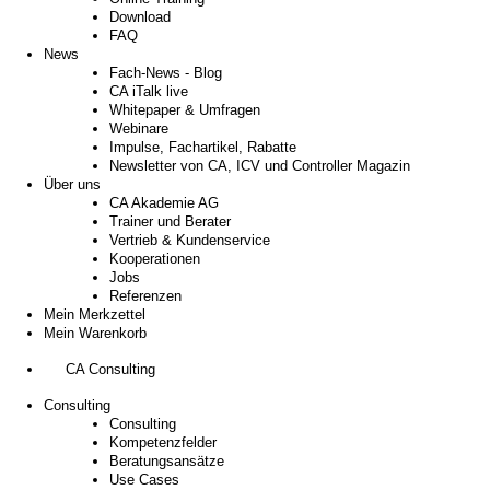
Download
FAQ
News
Fach-News - Blog
CA iTalk live
Whitepaper & Umfragen
Webinare
Impulse, Fachartikel, Rabatte
Newsletter von CA, ICV und Controller Magazin
Über uns
CA Akademie AG
Trainer und Berater
Vertrieb & Kundenservice
Kooperationen
Jobs
Referenzen
Mein Merkzettel
Mein Warenkorb
CA Consulting
Consulting
Consulting
Kompetenzfelder
Beratungsansätze
Use Cases