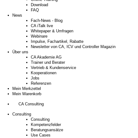
Download
FAQ
News
Fach-News - Blog
CA iTalk live
Whitepaper & Umfragen
Webinare
Impulse, Fachartikel, Rabatte
Newsletter von CA, ICV und Controller Magazin
Über uns
CA Akademie AG
Trainer und Berater
Vertrieb & Kundenservice
Kooperationen
Jobs
Referenzen
Mein Merkzettel
Mein Warenkorb
CA Consulting
Consulting
Consulting
Kompetenzfelder
Beratungsansätze
Use Cases