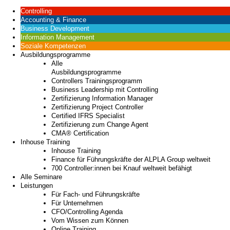
Controlling
Accounting & Finance
Business Development
Information Management
Soziale Kompetenzen
Ausbildungsprogramme
Alle
Ausbildungsprogramme
Controllers Trainingsprogramm
Business Leadership mit Controlling
Zertifizierung Information Manager
Zertifizierung Project Controller
Certified IFRS Specialist
Zertifizierung zum Change Agent
CMA® Certification
Inhouse Training
Inhouse Training
Finance für Führungskräfte der ALPLA Group weltweit
700 Controller:innen bei Knauf weltweit befähigt
Alle Seminare
Leistungen
Für Fach- und Führungskräfte
Für Unternehmen
CFO/Controlling Agenda
Vom Wissen zum Können
Online Training