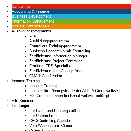
Controlling
Accounting & Finance
Business Development
Information Management
Soziale Kompetenzen
Ausbildungsprogramme
Alle
Ausbildungsprogramme
Controllers Trainingsprogramm
Business Leadership mit Controlling
Zertifizierung Information Manager
Zertifizierung Project Controller
Certified IFRS Specialist
Zertifizierung zum Change Agent
CMA® Certification
Inhouse Training
Inhouse Training
Finance für Führungskräfte der ALPLA Group weltweit
700 Controller:innen bei Knauf weltweit befähigt
Alle Seminare
Leistungen
Für Fach- und Führungskräfte
Für Unternehmen
CFO/Controlling Agenda
Vom Wissen zum Können
Online Training