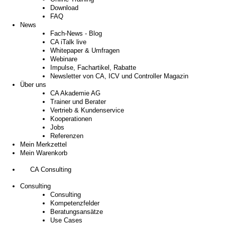
Download
FAQ
News
Fach-News - Blog
CA iTalk live
Whitepaper & Umfragen
Webinare
Impulse, Fachartikel, Rabatte
Newsletter von CA, ICV und Controller Magazin
Über uns
CA Akademie AG
Trainer und Berater
Vertrieb & Kundenservice
Kooperationen
Jobs
Referenzen
Mein Merkzettel
Mein Warenkorb
CA Consulting
Consulting
Consulting
Kompetenzfelder
Beratungsansätze
Use Cases