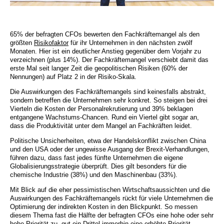
65% der befragten CFOs bewerten den Fachkräftemangel als den
größten
Risikofaktor
für ihr Unternehmen in den nächsten zwölf
Monaten. Hier ist ein deutlicher Anstieg gegenüber dem Vorjahr zu
verzeichnen (plus 14%). Der Fachkräftemangel verschiebt damit das
erste Mal seit langer Zeit die geopolitischen Risiken (60% der
Nennungen) auf Platz 2 in der Risiko-Skala.
Die Auswirkungen des Fachkräftemangels sind keinesfalls abstrakt,
sondern betreffen die Unternehmen sehr konkret. So steigen bei drei
Vierteln die Kosten der Personalrekrutierung und 39% beklagen
entgangene Wachstums-Chancen. Rund ein Viertel gibt sogar an,
dass die Produktivität unter dem Mangel an Fachkräften leidet.
Politische Unsicherheiten, etwa der Handelskonflikt zwischen China
und den USA oder der ungewisse Ausgang der Brexit-Verhandlungen,
führen dazu, dass fast jedes fünfte Unternehmen die eigene
Globalisierungsstrategie überprüft. Dies gilt besonders für die
chemische Industrie (38%) und den Maschinenbau (33%).
Mit Blick auf die eher pessimistischen Wirtschaftsaussichten und die
Auswirkungen des Fachkräftemangels rückt für viele Unternehmen die
Optimierung der indirekten Kosten in den Blickpunkt. So messen
diesem Thema fast die Hälfte der befragten CFOs eine hohe oder sehr
hohe Priorität zu, gut ein Drittel immerhin eine erhöhte Priorität.