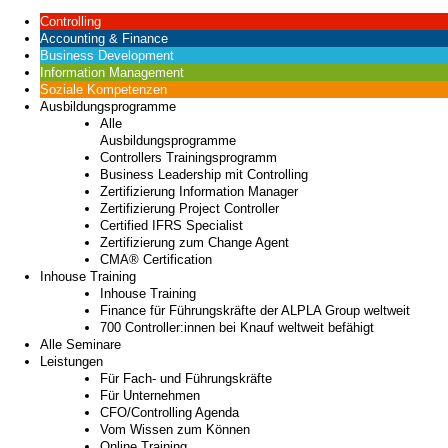
Controlling
Accounting & Finance
Business Development
Information Management
Soziale Kompetenzen
Ausbildungsprogramme
Alle
Ausbildungsprogramme
Controllers Trainingsprogramm
Business Leadership mit Controlling
Zertifizierung Information Manager
Zertifizierung Project Controller
Certified IFRS Specialist
Zertifizierung zum Change Agent
CMA® Certification
Inhouse Training
Inhouse Training
Finance für Führungskräfte der ALPLA Group weltweit
700 Controller:innen bei Knauf weltweit befähigt
Alle Seminare
Leistungen
Für Fach- und Führungskräfte
Für Unternehmen
CFO/Controlling Agenda
Vom Wissen zum Können
Online Training