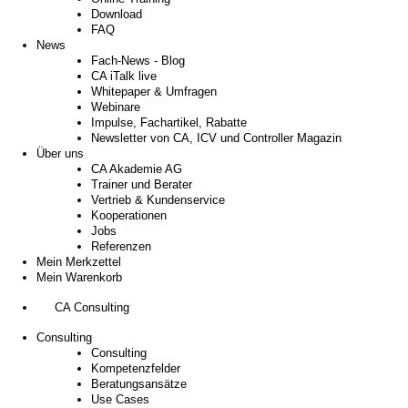
Download
FAQ
News
Fach-News - Blog
CA iTalk live
Whitepaper & Umfragen
Webinare
Impulse, Fachartikel, Rabatte
Newsletter von CA, ICV und Controller Magazin
Über uns
CA Akademie AG
Trainer und Berater
Vertrieb & Kundenservice
Kooperationen
Jobs
Referenzen
Mein Merkzettel
Mein Warenkorb
CA Consulting
Consulting
Consulting
Kompetenzfelder
Beratungsansätze
Use Cases