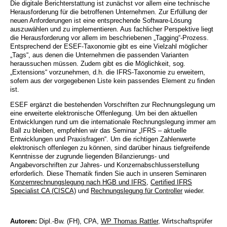
Die digitale Berichterstattung ist zunächst vor allem eine technische
Herausforderung für die betroffenen Unternehmen. Zur Erfüllung der
neuen Anforderungen ist eine entsprechende Software-Lösung
auszuwählen und zu implementieren. Aus fachlicher Perspektive liegt
die Herausforderung vor allem im beschriebenen „Tagging“-Prozess.
Entsprechend der ESEF-Taxonomie gibt es eine Vielzahl möglicher
„Tags“, aus denen die Unternehmen die passenden Varianten
heraussuchen müssen. Zudem gibt es die Möglichkeit, sog.
„Extensions“ vorzunehmen, d.h. die IFRS-Taxonomie zu erweitern,
sofern aus der vorgegebenen Liste kein passendes Element zu finden
ist.
ESEF ergänzt die bestehenden Vorschriften zur Rechnungslegung um
eine erweiterte elektronische Offenlegung. Um bei den aktuellen
Entwicklungen rund um die internationale Rechnungslegung immer am
Ball zu bleiben, empfehlen wir das Seminar „IFRS – aktuelle
Entwicklungen und Praxisfragen“. Um die richtigen Zahlenwerte
elektronisch offenlegen zu können, sind darüber hinaus tiefgreifende
Kenntnisse der zugrunde liegenden Bilanzierungs- und
Angabevorschriften zur Jahres- und Konzernabschlusserstellung
erforderlich. Diese Thematik finden Sie auch in unseren Seminaren
Konzernrechnungslegung nach HGB und IFRS
,
Certified IFRS
Specialist CA (CISCA)
und
Rechnungslegung für Controller
wieder.
Autoren:
Dipl.-Bw. (FH), CPA,
WP Thomas Rattler
, Wirtschaftsprüfer