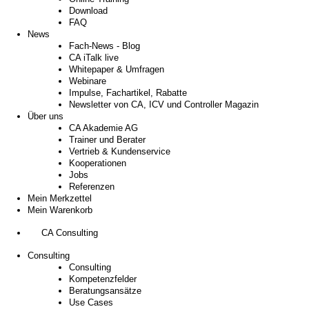
Download
FAQ
News
Fach-News - Blog
CA iTalk live
Whitepaper & Umfragen
Webinare
Impulse, Fachartikel, Rabatte
Newsletter von CA, ICV und Controller Magazin
Über uns
CA Akademie AG
Trainer und Berater
Vertrieb & Kundenservice
Kooperationen
Jobs
Referenzen
Mein Merkzettel
Mein Warenkorb
CA Consulting
Consulting
Consulting
Kompetenzfelder
Beratungsansätze
Use Cases