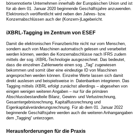
börsennotierte Unternehmen innerhalb der Europäischen Union und ist
für ab dem 01. Januar 2020 beginnende Geschäftsjahre anzuwenden.
Elektronisch veröffentlicht wird neben den Jahres- bzw.
Konzernabschlüssen auch der (Konzern-)Lagebericht.
iXBRL-Tagging im Zentrum von ESEF
Damit die elektronischen Finanzberichte nicht nur vom Menschen,
sondern auch von Maschinen automatisch gelesen und verarbeitet
werden können, werden die Konzernabschlüsse nach IFRS zudem
mittels der sog. iXBRL-Technologie ausgezeichnet. Das bedeutet,
dass die einzelnen Zahlenwerte einen sog. „Tag“ zugewiesen
bekommen und somit über eine eindeutige ID von Maschinen
angesprochen werden können. Einzelne Werte lassen sich damit
direkt auslesen und beispielsweise in Datenbanken integrieren. Das
Tagging mittels iXBRL erfolgt zunächst allerdings – abgesehen von
einigen wenigen weiteren Angaben – nur für die primären
Abschlussbestandteile Bilanz, Gewinn- und Verlustrechnung,
Gesamtergebnisrechnung, Kapitalflussrechnung und
Eigenkapitalveränderungsrechnung. Für ab dem 01. Januar 2022
beginnende Geschäftsjahre werden auch die weiteren Anhangangaben
dem „Tagging“ unterzogen.
Herausforderungen für die Praxis