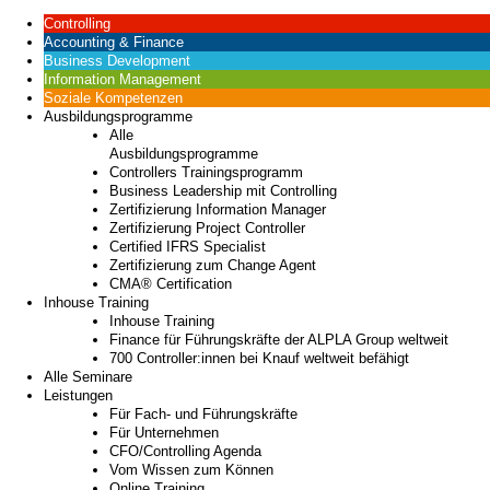
Controlling
Accounting & Finance
Business Development
Information Management
Soziale Kompetenzen
Ausbildungsprogramme
Alle
Ausbildungsprogramme
Controllers Trainingsprogramm
Business Leadership mit Controlling
Zertifizierung Information Manager
Zertifizierung Project Controller
Certified IFRS Specialist
Zertifizierung zum Change Agent
CMA® Certification
Inhouse Training
Inhouse Training
Finance für Führungskräfte der ALPLA Group weltweit
700 Controller:innen bei Knauf weltweit befähigt
Alle Seminare
Leistungen
Für Fach- und Führungskräfte
Für Unternehmen
CFO/Controlling Agenda
Vom Wissen zum Können
Online Training