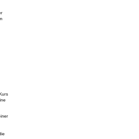
er
em
Kurs
ine
iner
die