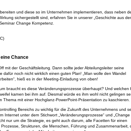
rbereiten und diese so im Unternehmen implementieren, dass neben d
Wirkung sichergestellt sind, erfahren Sie in unserer „Geschichte aus d
P Seminar Change Kompetenz.
VC)
 eine Chance
 mit der Geschäftsleitung. Dann sollte jeder Abteilungsleiter seine
e dafür noch nicht wirklich einen guten Plan! „Man wolle den Wandel
beiten“, hieß es in der Meeting-Einladung von oben!
„Warum braucht es diese Veränderungsprozesse überhaupt? Und welchen 
weifel kamen bei ihm auf. Diesmal würde es ihm wohl nicht gelingen se
m Thema mit einer Hochglanz-PowerPoint-Präsentation zu kaschieren.
ntrolling Bereichs zu wichtig für die Zukunft des Unternehmens und se
 im Internet unter dem Stichwort „Veränderungsprozesse“ und „Change
t nur um die Strategie, es geht auch darum, alle Facetten für einen
: Prozesse, Strukturen, die Menschen, Führung und Zusammenarbeit, 