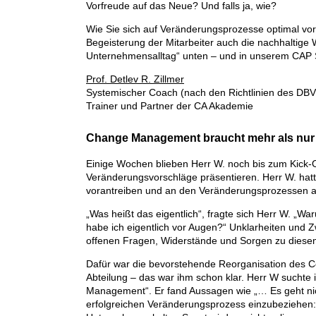
Vorfreude auf das Neue? Und falls ja, wie?
Wie Sie sich auf Veränderungsprozesse optimal vo
Begeisterung der Mitarbeiter auch die nachhaltige 
Unternehmensalltag“ unten – und in unserem CA
Prof. Detlev R. Zillmer
Systemischer Coach (nach den Richtlinien des DB
Trainer und Partner der CA Akademie
Change Management braucht mehr als nur
Einige Wochen blieben Herr W. noch bis zum Kick-Off
Veränderungsvorschläge präsentieren. Herr W. hatt
vorantreiben und an den Veränderungsprozessen ar
„Was heißt das eigentlich“, fragte sich Herr W. 
habe ich eigentlich vor Augen?“ Unklarheiten und Z
offenen Fragen, Widerstände und Sorgen zu diese
Dafür war die bevorstehende Reorganisation des Co
Abteilung – das war ihm schon klar. Herr W suchte
Management“. Er fand Aussagen wie „… Es geht nich
erfolgreichen Veränderungsprozess einzubeziehen