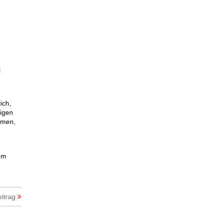
:
ich,
tigen
mmen,
em
itrag