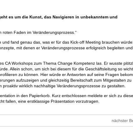
geht es um die Kunst,
das Navigieren in unbekanntem und
nen roten Faden im Veränderungsprozess.“
e und fand genau das, was er für das Kick-off Meeting brauchen würde
epte, mit denen er Veränderungsprozesse erfolgreich begleiten und
 des CA Workshops zum Thema Change Kompetenz las. Er wusste plötzl
rde. Allein schon, um sich bei diesem für die Geschäftsleitung so wich
rofilieren zu können. Hier würde er Antworten auf seine Fragen beko
erungen aufzuzeigen und gleichzeitig Bereitschaft zum Mitgestalten zu
proaktiv wirklich nachhaltige Veränderungsprozesse zu gestalten.
entation in den Papierkorb. Kurz entschlossen meldete er sich zu dies
t fallen, eine erstklassige Präsentation vorzutragen.
nächster Be