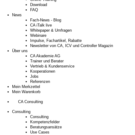
Download
FAQ
News
Fach-News - Blog
CA iTalk live
Whitepaper & Umfragen
Webinare
Impulse, Fachartikel, Rabatte
Newsletter von CA, ICV und Controller Magazin
Über uns
CA Akademie AG
Trainer und Berater
Vertrieb & Kundenservice
Kooperationen
Jobs
Referenzen
Mein Merkzettel
Mein Warenkorb
CA Consulting
Consulting
Consulting
Kompetenzfelder
Beratungsansätze
Use Cases