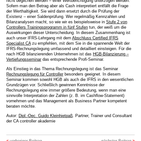
nicht beglichen werden – einer Wertberichtigung unterzogen werden.
Sofern man den Betrag aber als Cash interpretiert entfällt die Frage
der Werthaltigkeit. Sie wird dann ersetzt durch die Prüfung der
Existenz – einer Saldenprüfung. Wer regelmäßig Kennzahlen und
Bilanzanalysen macht, so wie wir es beispielsweise in
Stufe 2 von
Controllers Trainingsprogramm in fünf Stufen
tun, der weiß um die
Auswirkungen dieser Unterscheidung. In diesem Zusammenhang ist
auch unser IFRS-Lehrgang mit dem
Abschluss Certified IFRS
Specialist CA
zu empfehlen, mit dem Sie in die spannende Welt der
IFRS-Rechnungslegung umfassend und detailliert einsteigen. Für die
nach HGB bilanzierenden Unternehmen ist das
HGB-Bilanzierung –
Vertiefungsseminar
das entsprechende Profi-Seminar.
Als Einstieg in das Thema Rechnungslegung ist das Seminar
Rechnungslegung für Controller
besonders geeignet. In diesem
Seminar kommen sowohl HGB als auch die IFRS in den wesentlichen
Grundzügen vor. Schließlich gewinnen Kenntnisse der
Rechnungslegung eine immer größere Bedeutung, wenn man eine
sinnvolle Interpretation der Zahlen (z. B. im Cashflow-Statement)
vornehmen und das Management als Business Partner kompetent
beraten möchte.
Autor:
Dipl.-Oec. Guido Kleinhietpaß
. Partner, Trainer und Consultant
der CA controller akademie
vorheriger Beitrag
nächster Beitrag