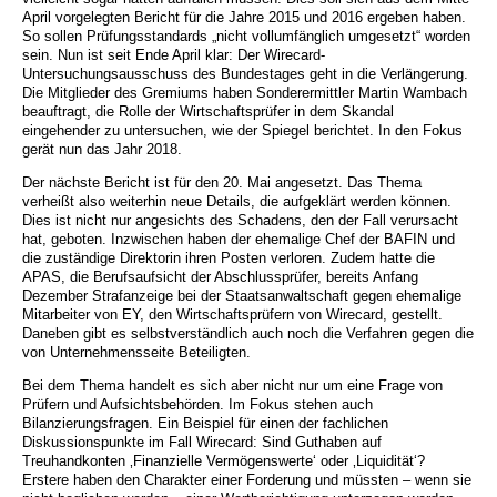
April vorgelegten Bericht für die Jahre 2015 und 2016 ergeben haben.
So sollen Prüfungsstandards „nicht vollumfänglich umgesetzt“ worden
sein. Nun ist seit Ende April klar: Der Wirecard-
Untersuchungsausschuss des Bundestages geht in die Verlängerung.
Die Mitglieder des Gremiums haben Sonderermittler Martin Wambach
beauftragt, die Rolle der Wirtschaftsprüfer in dem Skandal
eingehender zu untersuchen, wie der Spiegel berichtet. In den Fokus
gerät nun das Jahr 2018.
Der nächste Bericht ist für den 20. Mai angesetzt. Das Thema
verheißt also weiterhin neue Details, die aufgeklärt werden können.
Dies ist nicht nur angesichts des Schadens, den der Fall verursacht
hat, geboten. Inzwischen haben der ehemalige Chef der BAFIN und
die zuständige Direktorin ihren Posten verloren. Zudem hatte die
APAS, die Berufsaufsicht der Abschlussprüfer, bereits Anfang
Dezember Strafanzeige bei der Staatsanwaltschaft gegen ehemalige
Mitarbeiter von EY, den Wirtschaftsprüfern von Wirecard, gestellt.
Daneben gibt es selbstverständlich auch noch die Verfahren gegen die
von Unternehmensseite Beteiligten.
Bei dem Thema handelt es sich aber nicht nur um eine Frage von
Prüfern und Aufsichtsbehörden. Im Fokus stehen auch
Bilanzierungsfragen. Ein Beispiel für einen der fachlichen
Diskussionspunkte im Fall Wirecard: Sind Guthaben auf
Treuhandkonten ‚Finanzielle Vermögenswerte‘ oder ‚Liquidität‘?
Erstere haben den Charakter einer Forderung und müssten – wenn sie