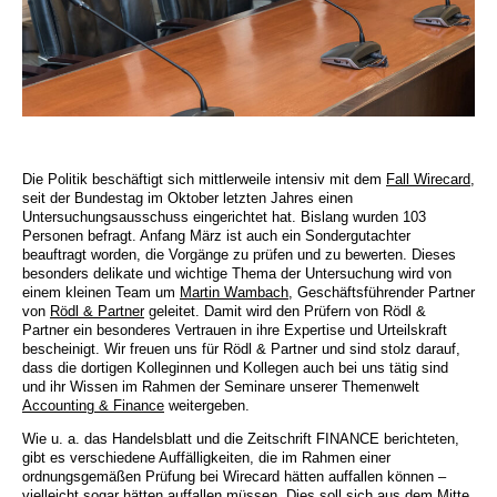
Die Politik beschäftigt sich mittlerweile intensiv mit dem
Fall Wirecard
,
seit der Bundestag im Oktober letzten Jahres einen
Untersuchungsausschuss eingerichtet hat. Bislang wurden 103
Personen befragt. Anfang März ist auch ein Sondergutachter
beauftragt worden, die Vorgänge zu prüfen und zu bewerten. Dieses
besonders delikate und wichtige Thema der Untersuchung wird von
einem kleinen Team um
Martin Wambach
, Geschäftsführender Partner
von
Rödl & Partner
geleitet. Damit wird den Prüfern von Rödl &
Partner ein besonderes Vertrauen in ihre Expertise und Urteilskraft
bescheinigt. Wir freuen uns für Rödl & Partner und sind stolz darauf,
dass die dortigen Kolleginnen und Kollegen auch bei uns tätig sind
und ihr Wissen im Rahmen der Seminare unserer Themenwelt
Accounting & Finance
weitergeben.
Wie u. a. das Handelsblatt und die Zeitschrift FINANCE berichteten,
gibt es verschiedene Auffälligkeiten, die im Rahmen einer
ordnungsgemäßen Prüfung bei Wirecard hätten auffallen können –
vielleicht sogar hätten auffallen müssen. Dies soll sich aus dem Mitte