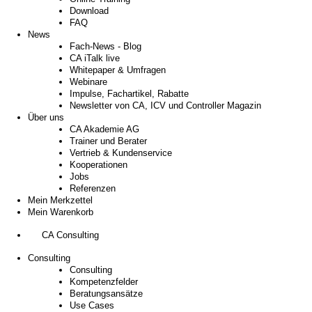
Download
FAQ
News
Fach-News - Blog
CA iTalk live
Whitepaper & Umfragen
Webinare
Impulse, Fachartikel, Rabatte
Newsletter von CA, ICV und Controller Magazin
Über uns
CA Akademie AG
Trainer und Berater
Vertrieb & Kundenservice
Kooperationen
Jobs
Referenzen
Mein Merkzettel
Mein Warenkorb
CA Consulting
Consulting
Consulting
Kompetenzfelder
Beratungsansätze
Use Cases