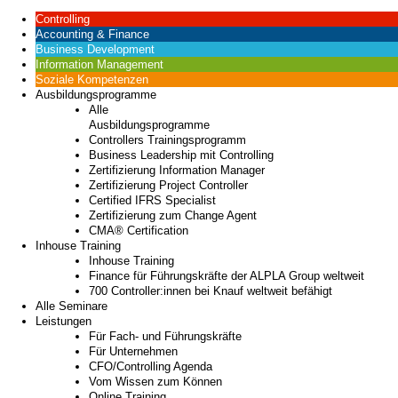
Controlling
Accounting & Finance
Business Development
Information Management
Soziale Kompetenzen
Ausbildungsprogramme
Alle
Ausbildungsprogramme
Controllers Trainingsprogramm
Business Leadership mit Controlling
Zertifizierung Information Manager
Zertifizierung Project Controller
Certified IFRS Specialist
Zertifizierung zum Change Agent
CMA® Certification
Inhouse Training
Inhouse Training
Finance für Führungskräfte der ALPLA Group weltweit
700 Controller:innen bei Knauf weltweit befähigt
Alle Seminare
Leistungen
Für Fach- und Führungskräfte
Für Unternehmen
CFO/Controlling Agenda
Vom Wissen zum Können
Online Training