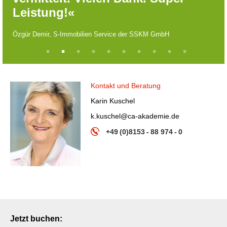
Leistung!«
Özgür Demir, S-Immobilien Service der SSKM GmbH
1
2
3
4
5
6
7
8
9
10
Kontakt und Beratung
Karin Kuschel
k.kuschel@ca-akademie.de
+49 (0)8153 - 88 974 - 0
Jetzt buchen: