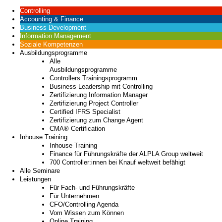
Controlling
Accounting & Finance
Business Development
Information Management
Soziale Kompetenzen
Ausbildungsprogramme
Alle
Ausbildungsprogramme
Controllers Trainingsprogramm
Business Leadership mit Controlling
Zertifizierung Information Manager
Zertifizierung Project Controller
Certified IFRS Specialist
Zertifizierung zum Change Agent
CMA® Certification
Inhouse Training
Inhouse Training
Finance für Führungskräfte der ALPLA Group weltweit
700 Controller:innen bei Knauf weltweit befähigt
Alle Seminare
Leistungen
Für Fach- und Führungskräfte
Für Unternehmen
CFO/Controlling Agenda
Vom Wissen zum Können
Online Training