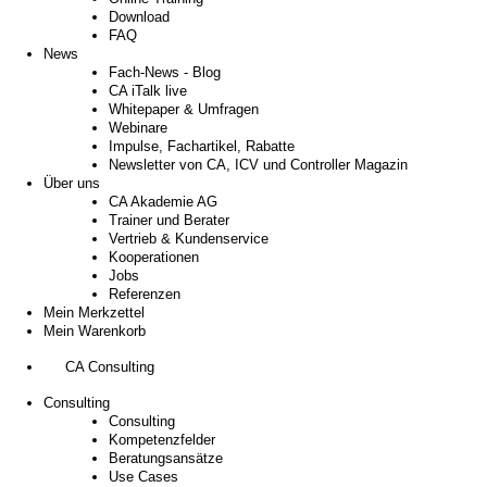
Download
FAQ
News
Fach-News - Blog
CA iTalk live
Whitepaper & Umfragen
Webinare
Impulse, Fachartikel, Rabatte
Newsletter von CA, ICV und Controller Magazin
Über uns
CA Akademie AG
Trainer und Berater
Vertrieb & Kundenservice
Kooperationen
Jobs
Referenzen
Mein Merkzettel
Mein Warenkorb
CA Consulting
Consulting
Consulting
Kompetenzfelder
Beratungsansätze
Use Cases