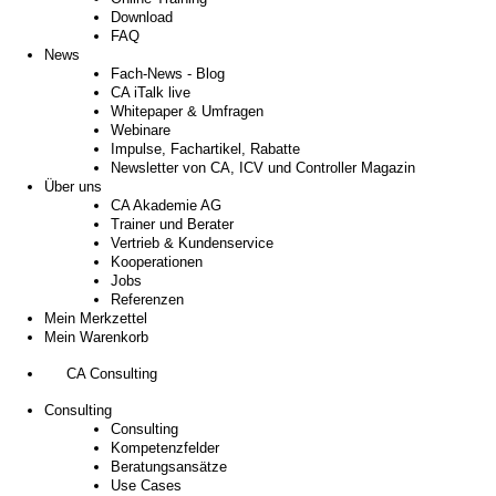
Download
FAQ
News
Fach-News - Blog
CA iTalk live
Whitepaper & Umfragen
Webinare
Impulse, Fachartikel, Rabatte
Newsletter von CA, ICV und Controller Magazin
Über uns
CA Akademie AG
Trainer und Berater
Vertrieb & Kundenservice
Kooperationen
Jobs
Referenzen
Mein Merkzettel
Mein Warenkorb
CA Consulting
Consulting
Consulting
Kompetenzfelder
Beratungsansätze
Use Cases