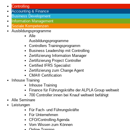
Controlling
Accounting & Finance
Business Development
Information Management
Soziale Kompetenzen
Ausbildungsprogramme
Alle
Ausbildungsprogramme
Controllers Trainingsprogramm
Business Leadership mit Controlling
Zertifizierung Information Manager
Zertifizierung Project Controller
Certified IFRS Specialist
Zertifizierung zum Change Agent
CMA® Certification
Inhouse Training
Inhouse Training
Finance für Führungskräfte der ALPLA Group weltweit
700 Controller:innen bei Knauf weltweit befähigt
Alle Seminare
Leistungen
Für Fach- und Führungskräfte
Für Unternehmen
CFO/Controlling Agenda
Vom Wissen zum Können
Online Training