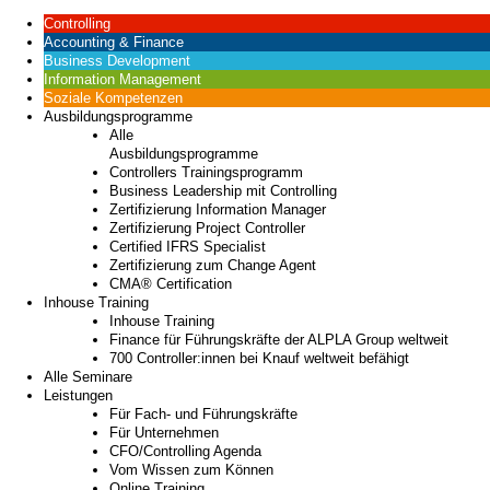
Controlling
Accounting & Finance
Business Development
Information Management
Soziale Kompetenzen
Ausbildungsprogramme
Alle
Ausbildungsprogramme
Controllers Trainingsprogramm
Business Leadership mit Controlling
Zertifizierung Information Manager
Zertifizierung Project Controller
Certified IFRS Specialist
Zertifizierung zum Change Agent
CMA® Certification
Inhouse Training
Inhouse Training
Finance für Führungskräfte der ALPLA Group weltweit
700 Controller:innen bei Knauf weltweit befähigt
Alle Seminare
Leistungen
Für Fach- und Führungskräfte
Für Unternehmen
CFO/Controlling Agenda
Vom Wissen zum Können
Online Training