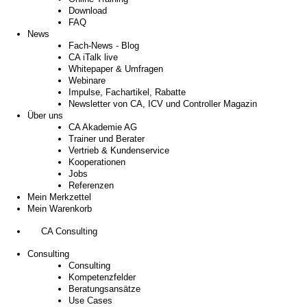
Download
FAQ
News
Fach-News - Blog
CA iTalk live
Whitepaper & Umfragen
Webinare
Impulse, Fachartikel, Rabatte
Newsletter von CA, ICV und Controller Magazin
Über uns
CA Akademie AG
Trainer und Berater
Vertrieb & Kundenservice
Kooperationen
Jobs
Referenzen
Mein Merkzettel
Mein Warenkorb
CA Consulting
Consulting
Consulting
Kompetenzfelder
Beratungsansätze
Use Cases