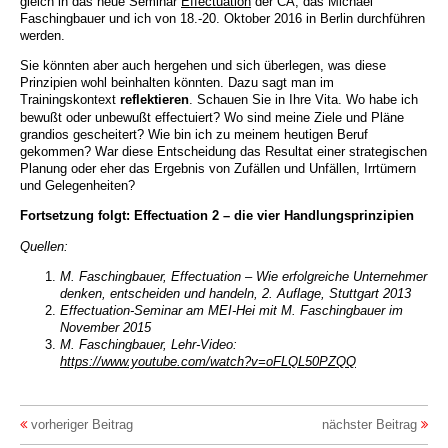
gleich in das neue Seminar
Effectuation
der CA, das Michael
Faschingbauer und ich von 18.-20. Oktober 2016 in Berlin durchführen
werden.
Sie könnten aber auch hergehen und sich überlegen, was diese
Prinzipien wohl beinhalten könnten. Dazu sagt man im
Trainingskontext
reflektieren
. Schauen Sie in Ihre Vita. Wo habe ich
bewußt oder unbewußt effectuiert? Wo sind meine Ziele und Pläne
grandios gescheitert? Wie bin ich zu meinem heutigen Beruf
gekommen? War diese Entscheidung das Resultat einer strategischen
Planung oder eher das Ergebnis von Zufällen und Unfällen, Irrtümern
und Gelegenheiten?
Fortsetzung folgt: Effectuation 2 – die vier Handlungsprinzipien
Quellen:
M. Faschingbauer, Effectuation – Wie erfolgreiche Unternehmer
denken, entscheiden und handeln, 2. Auflage, Stuttgart 2013
Effectuation-Seminar am MEI-Hei mit M. Faschingbauer im
November 2015
M. Faschingbauer, Lehr-Video:
https://www.youtube.com/watch?v=oFLQL50PZQQ
vorheriger Beitrag
nächster Beitrag