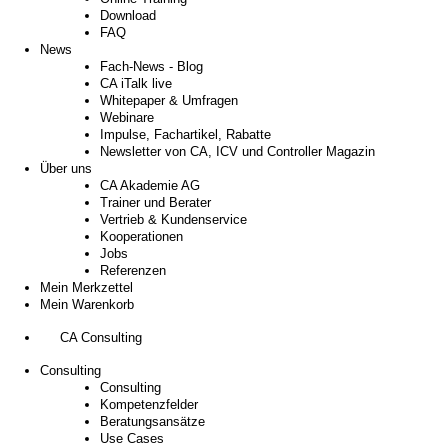
Download
FAQ
News
Fach-News - Blog
CA iTalk live
Whitepaper & Umfragen
Webinare
Impulse, Fachartikel, Rabatte
Newsletter von CA, ICV und Controller Magazin
Über uns
CA Akademie AG
Trainer und Berater
Vertrieb & Kundenservice
Kooperationen
Jobs
Referenzen
Mein Merkzettel
Mein Warenkorb
CA Consulting
Consulting
Consulting
Kompetenzfelder
Beratungsansätze
Use Cases