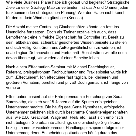
Wie viele Business Pläne habe ich gebaut und begleitet? Strategische
Ziele zu einer Strategy Map zu verbinden, ist das A und O einer jeden
funktionierenden strategischen Planung! Wer den Hafen nicht kennt,
für den ist kein Wind ein günstiger (Seneca).
Die Anzahl meiner Controlling-Glaubenssätze könnte ich fast ins
Unendliche fortsetzen. Doch als Trainer erzähle ich auch, dass
Lernoffenheit eine hilfreiche Eigenschaft für Controller ist. Bereit zu
sein, altbekanntes, scheinbar gesichertes Wissen beiseite zu stellen
und sich völlig Konträrem und Außergewöhnlichem zu widmen, ist
unabdingbar für Innovation und Fortschritt. Sonst wären wir alle noch
davon überzeugt, wir würden auf einer Scheibe leben.
Nach einem Effectuation-Seminar mit Michael Faschingbauer,
Referent, preisgekröntem Fachbuchautor und Praxispionier wurde ich
zum „Effectuierer“. Ich effectuiere fast täglich, bei kleineren und
größeren Vorhaben, beruflich und privat! Doch gemach, ich fange von
vorne an:
Effectuation basiert auf der Entrepreneurship Forschung von Saras
Sarasvathy, die sich vor 15 Jahren auf die Spuren erfolgreicher
Unternehmer machte. Die häufig geäußerte Hypothese, erfolgreiche
Unternehmer zeichnen sich durch bestimmte Charaktereigenschaften
aus, wie z.B. Kreativität, Wagemut, Fleiß etc. lässt sich empirisch
nicht belegen. Sie erkannte allerdings eine eindeutige Signifikanz
bezüglich immer wiederkehrender Handlungsprinzipien erfolgreicher
Unternehmer, deren Entscheidungssituationen häufig durch das