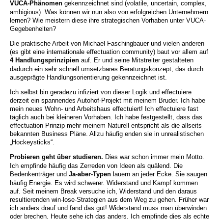
VUCA-Phänomen
gekennzeichnet sind (volatile, uncertain, complex,
ambigious). Was können wir nun also von erfolgreichen Unternehmern
lernen? Wie meistern diese ihre strategischen Vorhaben unter VUCA-
Gegebenheiten?
Die praktische Arbeit von Michael Faschingbauer und vielen anderen
(es gibt eine internationale effectuation community) baut vor allem auf
4 Handlungsprinzipien
auf. Er und seine Mitstreiter gestalteten
dadurch ein sehr schnell umsetzbares Beratungskonzept, das durch
ausgeprägte Handlungsorientierung gekennzeichnet ist.
Ich selbst bin geradezu infiziert von dieser Logik und effectuiere
derzeit ein spannendes Autohof-Projekt mit meinem Bruder. Ich habe
mein neues Wohn- und Arbeitshaus effectuiert! Ich effectuiere fast
täglich auch bei kleineren Vorhaben. Ich habe festgestellt, dass das
effectuation Prinzip mehr meinem Naturell entspricht als die allseits
bekannten Business Pläne. Allzu häufig enden sie in unrealistischen
„Hockeysticks“.
Probieren geht über studieren.
Dies war schon immer mein Motto.
Ich empfinde häufig das Zerreden von Ideen als quälend. Die
Bedenkenträger und
Ja-aber-Typen
lauern an jeder Ecke. Sie saugen
häufig Energie. Es wird schwerer. Widerstand und Kampf kommen
auf. Seit meinem Break versuche ich, Widerstand und den daraus
resultierenden win-lose-Strategien aus dem Weg zu gehen. Früher war
ich anders drauf und fand das gut! Widerstand muss man überwinden
oder brechen. Heute sehe ich das anders. Ich empfinde dies als echte