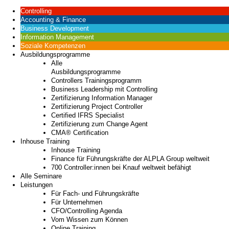
Controlling
Accounting & Finance
Business Development
Information Management
Soziale Kompetenzen
Ausbildungsprogramme
Alle
Ausbildungsprogramme
Controllers Trainingsprogramm
Business Leadership mit Controlling
Zertifizierung Information Manager
Zertifizierung Project Controller
Certified IFRS Specialist
Zertifizierung zum Change Agent
CMA® Certification
Inhouse Training
Inhouse Training
Finance für Führungskräfte der ALPLA Group weltweit
700 Controller:innen bei Knauf weltweit befähigt
Alle Seminare
Leistungen
Für Fach- und Führungskräfte
Für Unternehmen
CFO/Controlling Agenda
Vom Wissen zum Können
Online Training