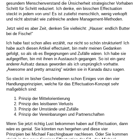
gesundem Menschenverstand die Unsicherheit strategischer Vorhaben
Schritt für Schritt reduziert. Ich denke, ein bisschen Effectuation
steckt in jedem von uns! Es ist zutiefst menschlich, wenig verkopft
und nicht abstrakt wie zahlreiche andere Management-Methoden.
Jetzt wird es aber Zeit, denken Sie vielleicht: „Hauser: endlich Butter
bei de Fische!“
Ich habe fast schon alles erzählt, nur nicht so schön strukturiert! Ich
habe auch diesen Artikel effectuiert, bin mehr meinen Gedanken
gefolgt, so als ob es Begegnungen und Zufälle wären. Ich habe sie
aufgegriffen, bin mit ihnen in Austausch gegangen. So ist ein ganz
anderer Aufsatz daraus geworden als ich ursprünglich vorhatte.
„Awesome and pretty amazing“ würden sie in Kanada dazu sagen.
So steckt im bisher Geschriebenen schon Einiges von den vier
Handlungsprinzipien, welche für das Effectuation-Konzept sehr
maßgeblich sind:
Prinzip der Mittelorientierung
Prinzip des leistbaren Verlusts
Prinzip der Umstände und Zufälle
Prinzip der Vereinbarungen und Partnerschaften
Wenn Sie jetzt richtig Lust bekommen haben auf Effectuation, dann
wäre es genial. Sie könnten nun hergehen und diese vier
Prinzipien bei Michael Faschingbauer nachlesen. Oder Sie kommen