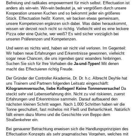
Befreiung und radikales empowerment für mich selbst. Effectuation ist
anders als win-win. Win-win bedeutet ja, wir vergrößern durch unsere
Kooperation unseren Kuchen und so bekommt jeder ein größeres
Stück. Effectuation heißt: Komm, wir backen etwas gemeinsam,
unsere Kompetenzen ergänzen sich dabei. Was dabei herauskommt,
wissen wir derzeit noch nicht so richtig. Vielleicht wird es eine leckere
Pizza oder eine Quiche, wer weiß? Es wird sicher vorzüglich bei
unseren Präferenzen und Kompetenzen.
Und wenn es nichts wird, haben wir nicht viel verloren. Im Gegenteil:
Wir haben neue Erfahrungen und Erkenntnisse gewonnen, vielleicht
sogar neue Chancen, die uns irgendwo ganz woanders hinbringen.
Suchen Sie sich für Ihre Vorhaben die
Ja-und-Typen!
Mit denen
macht das Effectuieren richtig Freude.
Der Gründer der Controller Akademie, Dr. Dr. h.c. Albrecht Deyhle hat
uns Trainern und Partnern folgenden Leitsatz eingeschärft:
Kilogrammversuche, liebe Kollegen! Keine Tonnenversuche!
Da
steckt sehr viel Lebenserfahrung drin. Nicht zu viel riskieren, zuerst
Erfahrungen und Erkenntnisse sammeln. Darauf aufbauend den
nächsten kleinen Schritt wagen. Nach 1.000 Schritten haben wir die
Tonne geschultert, fast mühelos mit Fleiß und Beharrlichkeit. Natürlich
fällt einem dazu Momo und die Geschichte von Beppo dem
Straßenkehrer ein.
Bei genauerer Betrachtung erweisen sich die Handlungsprinzipien des
Effectuation Konzepts als sehr pragmatisches Vorgehen, welches mit