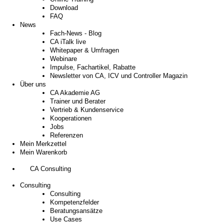
Download
FAQ
News
Fach-News - Blog
CA iTalk live
Whitepaper & Umfragen
Webinare
Impulse, Fachartikel, Rabatte
Newsletter von CA, ICV und Controller Magazin
Über uns
CA Akademie AG
Trainer und Berater
Vertrieb & Kundenservice
Kooperationen
Jobs
Referenzen
Mein Merkzettel
Mein Warenkorb
CA Consulting
Consulting
Consulting
Kompetenzfelder
Beratungsansätze
Use Cases