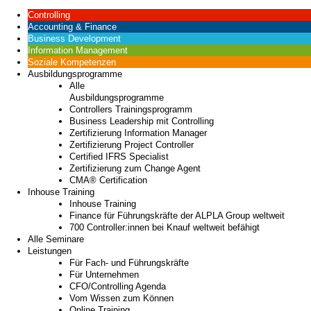
Controlling
Accounting & Finance
Business Development
Information Management
Soziale Kompetenzen
Ausbildungsprogramme
Alle
Ausbildungsprogramme
Controllers Trainingsprogramm
Business Leadership mit Controlling
Zertifizierung Information Manager
Zertifizierung Project Controller
Certified IFRS Specialist
Zertifizierung zum Change Agent
CMA® Certification
Inhouse Training
Inhouse Training
Finance für Führungskräfte der ALPLA Group weltweit
700 Controller:innen bei Knauf weltweit befähigt
Alle Seminare
Leistungen
Für Fach- und Führungskräfte
Für Unternehmen
CFO/Controlling Agenda
Vom Wissen zum Können
Online Training