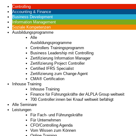
Controlling
Accounting & Finance
Business Development
Information Management
Soziale Kompetenzen
Ausbildungsprogramme
Alle
Ausbildungsprogramme
Controllers Trainingsprogramm
Business Leadership mit Controlling
Zertifizierung Information Manager
Zertifizierung Project Controller
Certified IFRS Specialist
Zertifizierung zum Change Agent
CMA® Certification
Inhouse Training
Inhouse Training
Finance für Führungskräfte der ALPLA Group weltweit
700 Controller:innen bei Knauf weltweit befähigt
Alle Seminare
Leistungen
Für Fach- und Führungskräfte
Für Unternehmen
CFO/Controlling Agenda
Vom Wissen zum Können
Online Training