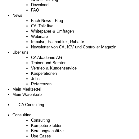
Download
FAQ
News
Fach-News - Blog
CA iTalk live
Whitepaper & Umfragen
Webinare
Impulse, Fachartikel, Rabatte
Newsletter von CA, ICV und Controller Magazin
Über uns
CA Akademie AG
Trainer und Berater
Vertrieb & Kundenservice
Kooperationen
Jobs
Referenzen
Mein Merkzettel
Mein Warenkorb
CA Consulting
Consulting
Consulting
Kompetenzfelder
Beratungsansätze
Use Cases