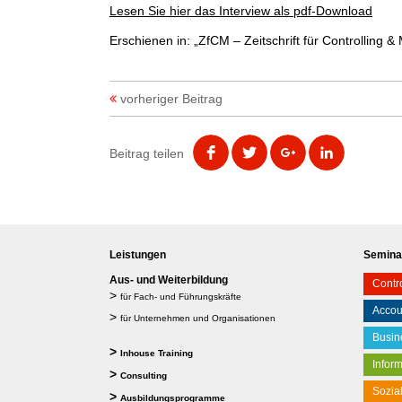
Lesen Sie hier das Interview als pdf-Download
Erschienen in: „ZfCM – Zeitschrift für Controlling 
vorheriger Beitrag
Beitrag teilen
Leistungen
Semina
Aus- und Weiterbildung
Contro
>
für Fach- und Führungskräfte
Accou
>
für Unternehmen und Organisationen
Busin
>
Inhouse Training
Infor
>
Consulting
Sozia
>
Ausbildungsprogramme