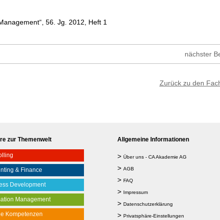
& Management“, 56. Jg. 2012, Heft 1
nächster Be
Zurück zu den Fac
re zur Themenwelt
Allgemeine Informationen
lling
>
Über uns - CA Akademie AG
>
AGB
nting & Finance
>
FAQ
ess Development
>
Impressum
mation Management
>
Datenschutzerklärung
le Kompetenzen
>
Privatsphäre-Einstellungen