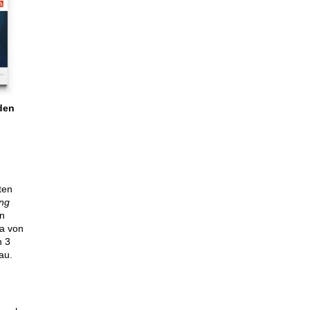
den
ten
ing
en
la von
n 3
au.