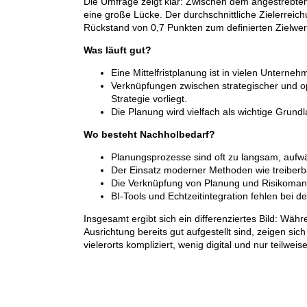
Die Umfrage zeigt klar: Zwischen dem angestrebten
eine große Lücke. Der durchschnittliche Zielerreich
Rückstand von 0,7 Punkten zum definierten Zielwer
Was läuft gut?
Eine Mittelfristplanung ist in vielen Unterneh
Verknüpfungen zwischen strategischer und op
Strategie vorliegt.
Die Planung wird vielfach als wichtige Grun
Wo besteht Nachholbedarf?
Planungsprozesse sind oft zu langsam, aufwä
Der Einsatz moderner Methoden wie treiberba
Die Verknüpfung von Planung und Risikomana
BI-Tools und Echtzeitintegration fehlen bei 
Insgesamt ergibt sich ein differenziertes Bild: Wä
Ausrichtung bereits gut aufgestellt sind, zeigen sic
vielerorts kompliziert, wenig digital und nur teilweis