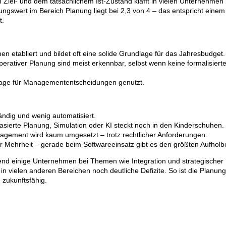
 Ziel- und dem tatsächlichem Ist-Zustand klafft in vielen Unternehmen
ungswert im Bereich Planung liegt bei 2,3 von 4 – das entspricht einem
t.
men etabliert und bildet oft eine solide Grundlage für das Jahresbudget.
erativer Planung sind meist erkennbar, selbst wenn keine formalisiert
dlage für Managemententscheidungen genutzt.
ndig und wenig automatisiert.
sierte Planung, Simulation oder KI steckt noch in den Kinderschuhen.
gement wird kaum umgesetzt – trotz rechtlicher Anforderungen.
der Mehrheit – gerade beim Softwareeinsatz gibt es den größten Aufholb
hrend einige Unternehmen bei Themen wie Integration und strategischer
h in vielen anderen Bereichen noch deutliche Defizite. So ist die Planung
e zukunftsfähig.