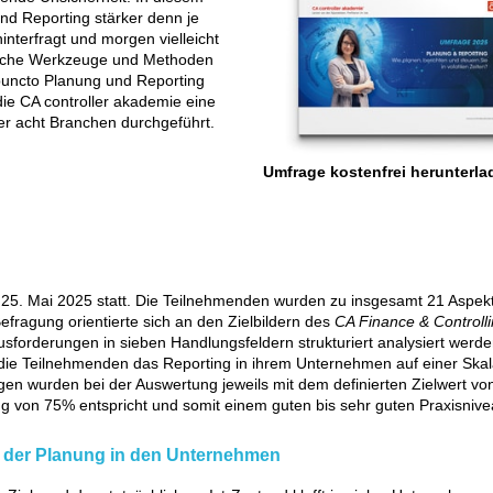
d Reporting stärker denn je
interfragt und morgen vielleicht
elche Werkzeuge und Methoden
n puncto Planung und Reporting
die CA controller akademie eine
r acht Branchen durchgeführt.
Umfrage kostenfrei herunterla
m 25. Mai 2025 statt. Die Teilnehmenden wurden zu insgesamt 21 Aspek
efragung orientierte sich an den Zielbildern des
CA Finance & Controll
usforderungen in sieben Handlungsfeldern strukturiert analysiert werd
n die Teilnehmenden das Reporting in ihrem Unternehmen auf einer Ska
ertungen wurden bei der Auswertung jeweils mit dem definierten Zielwert vo
ung von 75% entspricht und somit einem guten bis sehr guten Praxisnive
d der Planung in den Unternehmen