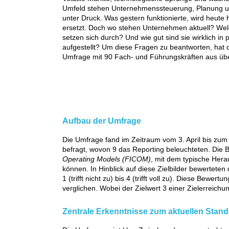
Umfeld stehen Unternehmenssteuerung, Planung un
unter Druck. Was gestern funktionierte, wird heute h
ersetzt. Doch wo stehen Unternehmen aktuell? W
setzen sich durch? Und wie gut sind sie wirklich i
aufgestellt? Um diese Fragen zu beantworten, hat 
Umfrage mit 90 Fach- und Führungskräften aus übe
Aufbau der Umfrage
Die Umfrage fand im Zeitraum vom 3. April bis zu
befragt, wovon 9 das Reporting beleuchteten. Die B
Operating Models (FICOM)
, mit dem typische Hera
können. In Hinblick auf diese Zielbilder bewertete
1 (trifft nicht zu) bis 4 (trifft voll zu). Diese Bew
verglichen. Wobei der Zielwert 3 einer Zielerreich
Zentrale Erkenntnisse zum aktuellen Stan