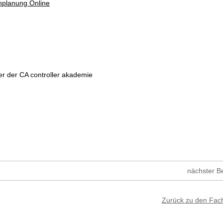
enplanung Online
er der CA controller akademie
nächster Be
Zurück zu den Fac