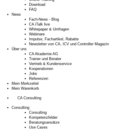
Download
FAQ
News
Fach-News - Blog
CA iTalk live
Whitepaper & Umfragen
Webinare
Impulse, Fachartikel, Rabatte
Newsletter von CA, ICV und Controller Magazin
Über uns
CA Akademie AG
Trainer und Berater
Vertrieb & Kundenservice
Kooperationen
Jobs
Referenzen
Mein Merkzettel
Mein Warenkorb
CA Consulting
Consulting
Consulting
Kompetenzfelder
Beratungsansätze
Use Cases