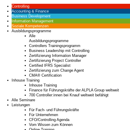
Controlling
Accounting & Finance
Business Development
Information Management
Soziale Kompetenzen
Ausbildungsprogramme
Alle
Ausbildungsprogramme
Controllers Trainingsprogramm
Business Leadership mit Controlling
Zertifizierung Information Manager
Zertifizierung Project Controller
Certified IFRS Specialist
Zertifizierung zum Change Agent
CMA® Certification
Inhouse Training
Inhouse Training
Finance für Führungskräfte der ALPLA Group weltweit
700 Controller:innen bei Knauf weltweit befähigt
Alle Seminare
Leistungen
Für Fach- und Führungskräfte
Für Unternehmen
CFO/Controlling Agenda
Vom Wissen zum Können
Online Training