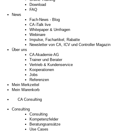
Download
FAQ
News
Fach-News - Blog
CA iTalk live
Whitepaper & Umfragen
Webinare
Impulse, Fachartikel, Rabatte
Newsletter von CA, ICV und Controller Magazin
Über uns
CA Akademie AG
Trainer und Berater
Vertrieb & Kundenservice
Kooperationen
Jobs
Referenzen
Mein Merkzettel
Mein Warenkorb
CA Consulting
Consulting
Consulting
Kompetenzfelder
Beratungsansätze
Use Cases