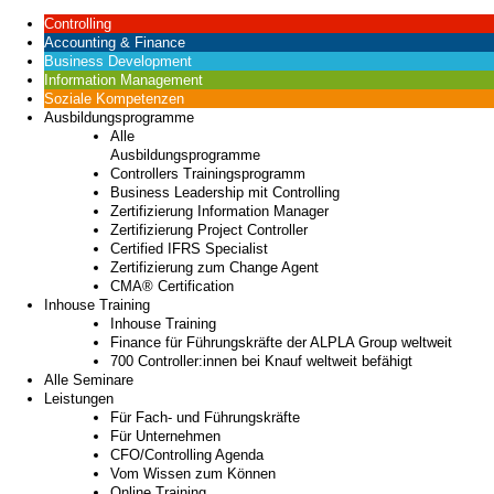
Controlling
Accounting & Finance
Business Development
Information Management
Soziale Kompetenzen
Ausbildungsprogramme
Alle
Ausbildungsprogramme
Controllers Trainingsprogramm
Business Leadership mit Controlling
Zertifizierung Information Manager
Zertifizierung Project Controller
Certified IFRS Specialist
Zertifizierung zum Change Agent
CMA® Certification
Inhouse Training
Inhouse Training
Finance für Führungskräfte der ALPLA Group weltweit
700 Controller:innen bei Knauf weltweit befähigt
Alle Seminare
Leistungen
Für Fach- und Führungskräfte
Für Unternehmen
CFO/Controlling Agenda
Vom Wissen zum Können
Online Training