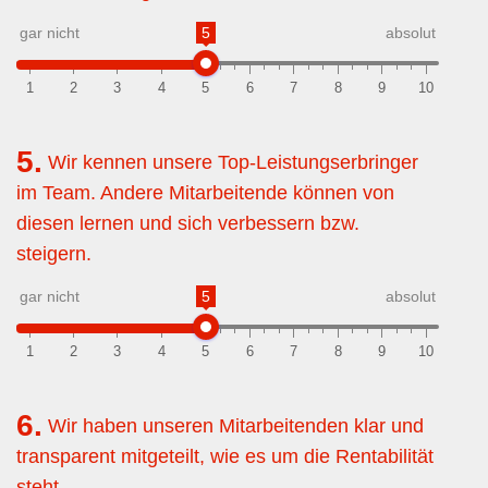
gar nicht
5
absolut
1
2
3
4
5
6
7
8
9
10
5.
Wir kennen unsere Top-Leistungserbringer
im Team. Andere Mitarbeitende können von
diesen lernen und sich verbessern bzw.
steigern.
gar nicht
5
absolut
1
2
3
4
5
6
7
8
9
10
6.
Wir haben unseren Mitarbeitenden klar und
transparent mitgeteilt, wie es um die Rentabilität
steht.