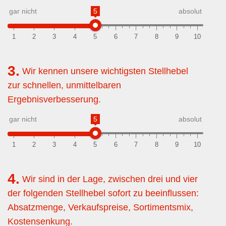
gar nicht
5
absolut
1
2
3
4
5
6
7
8
9
10
3.
Wir kennen unsere wichtigsten Stellhebel
zur schnellen, unmittelbaren
Ergebnisverbesserung.
gar nicht
5
absolut
1
2
3
4
5
6
7
8
9
10
4.
Wir sind in der Lage, zwischen drei und vier
der folgenden Stellhebel sofort zu beeinflussen:
Absatzmenge, Verkaufspreise, Sortimentsmix,
Kostensenkung.