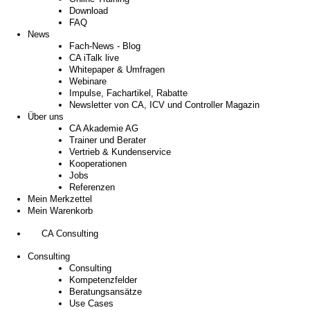
Download
FAQ
News
Fach-News - Blog
CA iTalk live
Whitepaper & Umfragen
Webinare
Impulse, Fachartikel, Rabatte
Newsletter von CA, ICV und Controller Magazin
Über uns
CA Akademie AG
Trainer und Berater
Vertrieb & Kundenservice
Kooperationen
Jobs
Referenzen
Mein Merkzettel
Mein Warenkorb
CA Consulting
Consulting
Consulting
Kompetenzfelder
Beratungsansätze
Use Cases