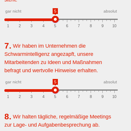
gar nicht
5
absolut
1
2
3
4
5
6
7
8
9
10
7.
Wir haben im Unternehmen die
Schwarmintelligenz angezapft, unsere
Mitarbeitenden zu Ideen und Maßnahmen
befragt und wertvolle Hinweise erhalten.
gar nicht
5
absolut
1
2
3
4
5
6
7
8
9
10
8.
Wir halten tägliche, regelmäßige Meetings
zur Lage- und Aufgabenbesprechung ab.