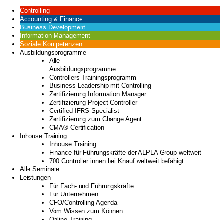
Controlling
Accounting & Finance
Business Development
Information Management
Soziale Kompetenzen
Ausbildungsprogramme
Alle
Ausbildungsprogramme
Controllers Trainingsprogramm
Business Leadership mit Controlling
Zertifizierung Information Manager
Zertifizierung Project Controller
Certified IFRS Specialist
Zertifizierung zum Change Agent
CMA® Certification
Inhouse Training
Inhouse Training
Finance für Führungskräfte der ALPLA Group weltweit
700 Controller:innen bei Knauf weltweit befähigt
Alle Seminare
Leistungen
Für Fach- und Führungskräfte
Für Unternehmen
CFO/Controlling Agenda
Vom Wissen zum Können
Online Training